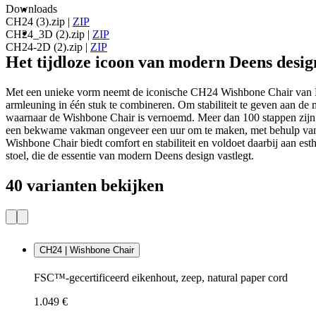
Downloads
CH24 (3).zip
|
ZIP
CH24_3D (2).zip
|
ZIP
CH24-2D (2).zip
|
ZIP
Het tijdloze icoon van modern Deens desig
Met een unieke vorm neemt de iconische CH24 Wishbone Chair van Ha
armleuning in één stuk te combineren. Om stabiliteit te geven aan d
waarnaar de Wishbone Chair is vernoemd. Meer dan 100 stappen zijn 
een bekwame vakman ongeveer een uur om te maken, met behulp van o
Wishbone Chair biedt comfort en stabiliteit en voldoet daarbij aan e
stoel, die de essentie van modern Deens design vastlegt.
40 varianten bekijken
CH24 | Wishbone Chair
FSC™-gecertificeerd eikenhout, zeep, natural paper cord
1.049 €