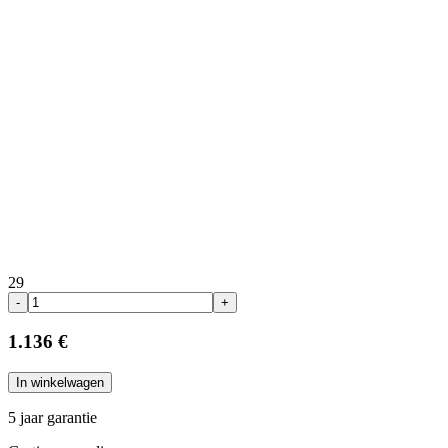
29
-
+
1.136 €
In winkelwagen
5 jaar garantie