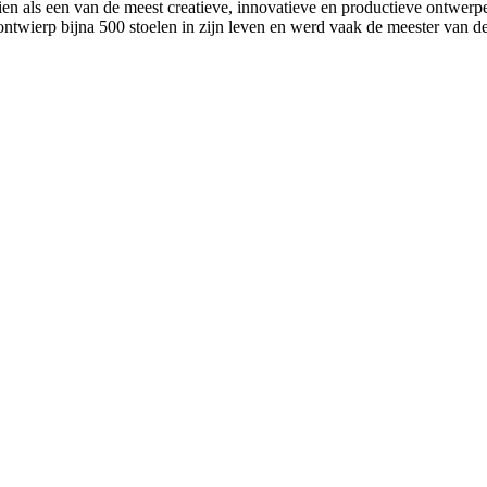
ls een van de meest creatieve, innovatieve en productieve ontwerpers 
wierp bijna 500 stoelen in zijn leven en werd vaak de meester van d