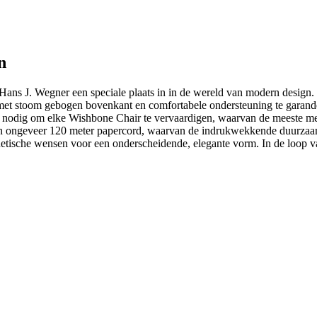
n
ns J. Wegner een speciale plaats in in de wereld van modern design
e met stoom gebogen bovenkant en comfortabele ondersteuning te garan
nodig om elke Wishbone Chair te vervaardigen, waarvan de meeste met
ngeveer 120 meter papercord, waarvan de indrukwekkende duurzaamhei
sthetische wensen voor een onderscheidende, elegante vorm. In de loop v