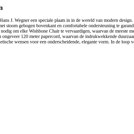
n
ns J. Wegner een speciale plaats in in de wereld van modern design
e met stoom gebogen bovenkant en comfortabele ondersteuning te garan
nodig om elke Wishbone Chair te vervaardigen, waarvan de meeste met
ngeveer 120 meter papercord, waarvan de indrukwekkende duurzaamhei
sthetische wensen voor een onderscheidende, elegante vorm. In de loop v