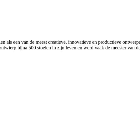
ls een van de meest creatieve, innovatieve en productieve ontwerpers 
wierp bijna 500 stoelen in zijn leven en werd vaak de meester van d