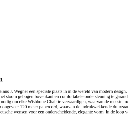
n
ns J. Wegner een speciale plaats in in de wereld van modern design
e met stoom gebogen bovenkant en comfortabele ondersteuning te garan
nodig om elke Wishbone Chair te vervaardigen, waarvan de meeste met
ngeveer 120 meter papercord, waarvan de indrukwekkende duurzaamhei
sthetische wensen voor een onderscheidende, elegante vorm. In de loop v