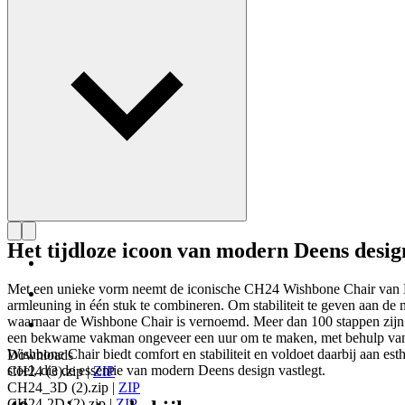
Het tijdloze icoon van modern Deens desig
Met een unieke vorm neemt de iconische CH24 Wishbone Chair van Ha
armleuning in één stuk te combineren. Om stabiliteit te geven aan d
waarnaar de Wishbone Chair is vernoemd. Meer dan 100 stappen zijn 
een bekwame vakman ongeveer een uur om te maken, met behulp van o
Wishbone Chair biedt comfort en stabiliteit en voldoet daarbij aan e
Downloads
stoel, die de essentie van modern Deens design vastlegt.
CH24 (3).zip
|
ZIP
CH24_3D (2).zip
|
ZIP
CH24-2D (2).zip
|
ZIP