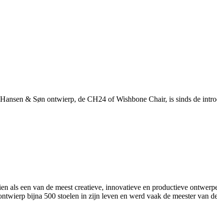
 Hansen & Søn ontwierp, de CH24 of Wishbone Chair, is sinds de introd
ls een van de meest creatieve, innovatieve en productieve ontwerpers 
wierp bijna 500 stoelen in zijn leven en werd vaak de meester van d