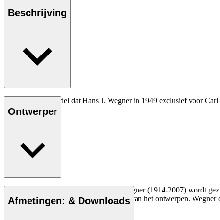
Beschrijving
Het allereerste model dat Hans J. Wegner in 1949 exclusief voor Carl
Ontwerper
Lees meer
De Deense meubelontwerper Hans J. Wegner (1914-2007) wordt gezien a
vakmanschap en compromisloze aanpak van het ontwerpen. Wegner ont
Afmetingen: & Downloads
Maak kennis met Hans J. Wegner