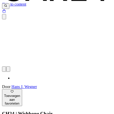
Skip to content
Door
Hans J. Wegner
Toevoegen
aan
favorieten
CH24 | Wishbone Chair