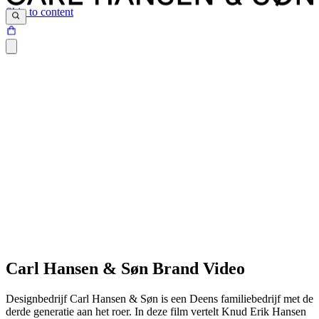
Skip to content
Tijdloze schoonheid, comfort, vakmanschap en duurzaamheid zijn
zo diep geworteld in al ons meubelair dat je ze alleen maar hoeft te
Carl Hansen & Søn Brand Video
zien en aan te raken om ze te begrijpen en er verliefd op te worden.
- Knud Erik Hansen, CEO en eigenaar
Designbedrijf Carl Hansen & Søn is een Deens familiebedrijf met de
derde generatie aan het roer. In deze film vertelt Knud Erik Hansen