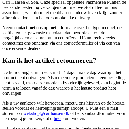
Carl Hansen & Søn. Onze speciaal opgeleide vakmensen kunnen de
bestaande bekleding vervangen door nieuwe stof of leer uit ons
assortiment, waardoor het meubilair een nieuw leven krijgt zonder
afbreuk te doen aan het oorspronkelijke ontwerp.
Neem contact met ons op met informatie over het type meubel, de
leeftijd en het gewenste materiaal, dan beoordelen wij de
mogelijkheden en sturen wij u een offerte. U kunt rechtstreeks
contact met ons opnemen via ons contactformulier of via een van
onze erkende dealers.
Kan ik het artikel retourneren?
De herroepingstermijn verstrijkt 14 dagen na de dag waarop u het
product hebt ontvangen. Als u meerdere producten in één bestelling
hebt besteld, maar deze worden afzonderlijk geleverd, dan begint de
termijn te lopen vanaf de dag waarop u het laatste product hebt
ontvangen.
Als u uw aankoop wilt herroepen, moet u ons hiervan op de hoogte
stellen voordat de herroepingstermijn afloopt. U kunt een e-mail
sturen naar
webshop@carlhansen.dk
of het standaardformulier voor
herroeping gebruiken, dat u
hier
kunt vinden.
U kunt de aankoop niet herroepen door de goederen te weigeren