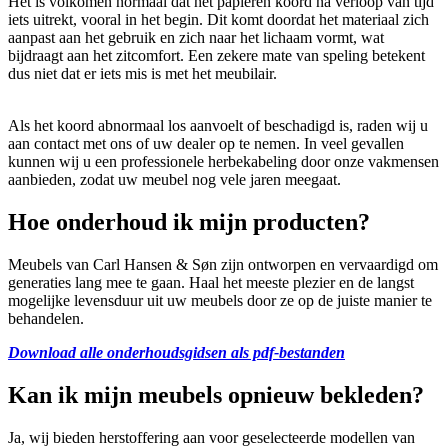
Het is volkomen normaal dat het papieren koord na verloop van tijd
iets uitrekt, vooral in het begin. Dit komt doordat het materiaal zich
aanpast aan het gebruik en zich naar het lichaam vormt, wat
bijdraagt aan het zitcomfort. Een zekere mate van speling betekent
dus niet dat er iets mis is met het meubilair.
Als het koord abnormaal los aanvoelt of beschadigd is, raden wij u
aan contact met ons of uw dealer op te nemen. In veel gevallen
kunnen wij u een professionele herbekabeling door onze vakmensen
aanbieden, zodat uw meubel nog vele jaren meegaat.
Hoe onderhoud ik mijn producten?
Meubels van Carl Hansen & Søn zijn ontworpen en vervaardigd om
generaties lang mee te gaan. Haal het meeste plezier en de langst
mogelijke levensduur uit uw meubels door ze op de juiste manier te
behandelen.
Download alle onderhoudsgidsen als pdf-bestanden
Kan ik mijn meubels opnieuw bekleden?
Ja, wij bieden herstoffering aan voor geselecteerde modellen van