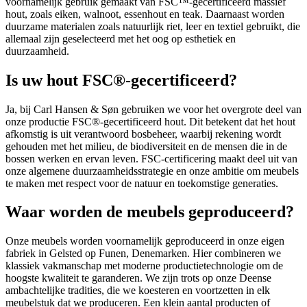
voornamelijk gebruik gemaakt van FSC™-gecertificeerd massief
hout, zoals eiken, walnoot, essenhout en teak. Daarnaast worden
duurzame materialen zoals natuurlijk riet, leer en textiel gebruikt, die
allemaal zijn geselecteerd met het oog op esthetiek en
duurzaamheid.
Is uw hout FSC®-gecertificeerd?
Ja, bij Carl Hansen & Søn gebruiken we voor het overgrote deel van
onze productie FSC®-gecertificeerd hout. Dit betekent dat het hout
afkomstig is uit verantwoord bosbeheer, waarbij rekening wordt
gehouden met het milieu, de biodiversiteit en de mensen die in de
bossen werken en ervan leven. FSC-certificering maakt deel uit van
onze algemene duurzaamheidsstrategie en onze ambitie om meubels
te maken met respect voor de natuur en toekomstige generaties.
Waar worden de meubels geproduceerd?
Onze meubels worden voornamelijk geproduceerd in onze eigen
fabriek in Gelsted op Funen, Denemarken. Hier combineren we
klassiek vakmanschap met moderne productietechnologie om de
hoogste kwaliteit te garanderen. We zijn trots op onze Deense
ambachtelijke tradities, die we koesteren en voortzetten in elk
meubelstuk dat we produceren. Een klein aantal producten of