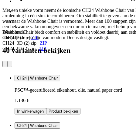
Met een unieke vorm neemt de iconische CH24 Wishbone Chair van Ha
armleuning in één stuk te combineren. Om stabiliteit te geven aan d
waarnaar de Wishbone Chair is vernoemd. Meer dan 100 stappen zijn 
een bekwame vakman ongeveer een uur om te maken, met behulp van o
Wishbone Chair biedt comfort en stabiliteit en voldoet daarbij aan e
Downloads
stoel, die de essentie van modern Deens design vastlegt.
CH24 (3).zip
|
ZIP
CH24_3D (2).zip
|
ZIP
CH24-2D (2).zip
|
ZIP
40 varianten bekijken
CH24 | Wishbone Chair
FSC™-gecertificeerd eikenhout, olie, natural paper cord
1.136 €
In winkelwagen
Product bekijken
CH24 | Wishbone Chair