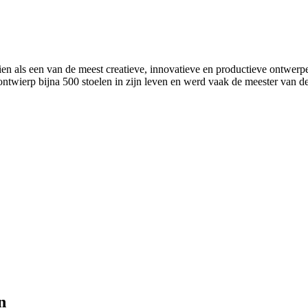
ls een van de meest creatieve, innovatieve en productieve ontwerpers 
wierp bijna 500 stoelen in zijn leven en werd vaak de meester van d
n