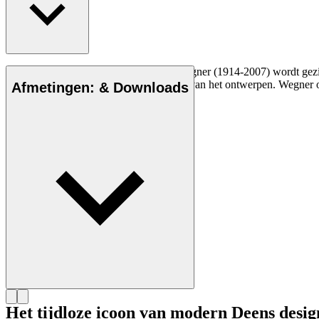
De Deense meubelontwerper Hans J. Wegner (1914-2007) wordt gezien a
vakmanschap en compromisloze aanpak van het ontwerpen. Wegner ont
Afmetingen: & Downloads
Maak kennis met Hans J. Wegner
Het tijdloze icoon van modern Deens desig