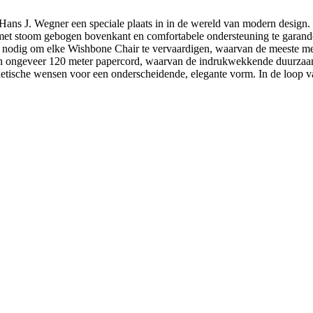
ns J. Wegner een speciale plaats in in de wereld van modern design
e met stoom gebogen bovenkant en comfortabele ondersteuning te garan
nodig om elke Wishbone Chair te vervaardigen, waarvan de meeste met
ngeveer 120 meter papercord, waarvan de indrukwekkende duurzaamhei
sthetische wensen voor een onderscheidende, elegante vorm. In de loop v