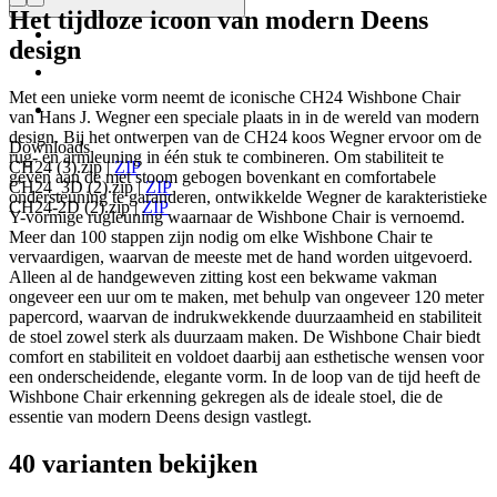
Het tijdloze icoon van modern Deens
design
Met een unieke vorm neemt de iconische CH24 Wishbone Chair
van Hans J. Wegner een speciale plaats in in de wereld van modern
design. Bij het ontwerpen van de CH24 koos Wegner ervoor om de
Downloads
rug- en armleuning in één stuk te combineren. Om stabiliteit te
CH24 (3).zip
|
ZIP
geven aan de met stoom gebogen bovenkant en comfortabele
CH24_3D (2).zip
|
ZIP
ondersteuning te garanderen, ontwikkelde Wegner de karakteristieke
CH24-2D (2).zip
|
ZIP
Y-vormige rugleuning waarnaar de Wishbone Chair is vernoemd.
Meer dan 100 stappen zijn nodig om elke Wishbone Chair te
vervaardigen, waarvan de meeste met de hand worden uitgevoerd.
Alleen al de handgeweven zitting kost een bekwame vakman
ongeveer een uur om te maken, met behulp van ongeveer 120 meter
papercord, waarvan de indrukwekkende duurzaamheid en stabiliteit
de stoel zowel sterk als duurzaam maken. De Wishbone Chair biedt
comfort en stabiliteit en voldoet daarbij aan esthetische wensen voor
een onderscheidende, elegante vorm. In de loop van de tijd heeft de
Wishbone Chair erkenning gekregen als de ideale stoel, die de
essentie van modern Deens design vastlegt.
40 varianten bekijken