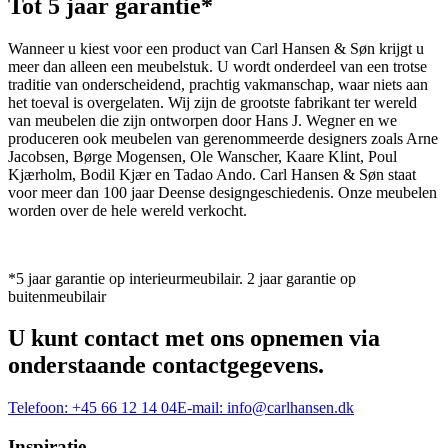
Tot 5 jaar garantie*
Wanneer u kiest voor een product van Carl Hansen & Søn krijgt u
meer dan alleen een meubelstuk. U wordt onderdeel van een trotse
traditie van onderscheidend, prachtig vakmanschap, waar niets aan
het toeval is overgelaten. Wij zijn de grootste fabrikant ter wereld
van meubelen die zijn ontworpen door Hans J. Wegner en we
produceren ook meubelen van gerenommeerde designers zoals Arne
Jacobsen, Børge Mogensen, Ole Wanscher, Kaare Klint, Poul
Kjærholm, Bodil Kjær en Tadao Ando. Carl Hansen & Søn staat
voor meer dan 100 jaar Deense designgeschiedenis. Onze meubelen
worden over de hele wereld verkocht.
*5 jaar garantie op interieurmeubilair. 2 jaar garantie op
buitenmeubilair
U kunt contact met ons opnemen via
onderstaande contactgegevens.
Telefoon:
+45 66 12 14 04
E-mail:
info@carlhansen.dk
Inspiratie