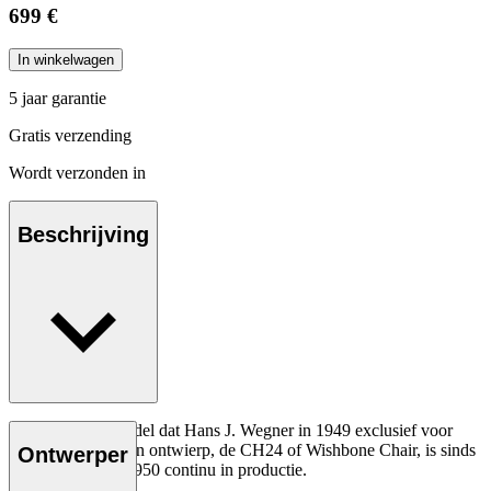
699 €
In winkelwagen
5 jaar garantie
Gratis verzending
Wordt verzonden in
Beschrijving
Het allereerste model dat Hans J. Wegner in 1949 exclusief voor
Carl Hansen & Søn ontwierp, de CH24 of Wishbone Chair, is sinds
Ontwerper
de introductie in 1950 continu in productie.