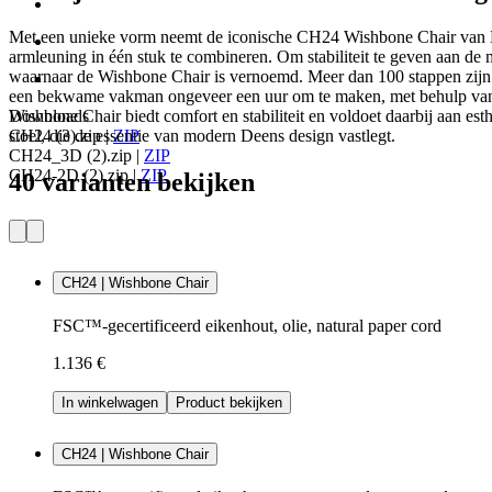
Met een unieke vorm neemt de iconische CH24 Wishbone Chair van Ha
armleuning in één stuk te combineren. Om stabiliteit te geven aan d
waarnaar de Wishbone Chair is vernoemd. Meer dan 100 stappen zijn 
een bekwame vakman ongeveer een uur om te maken, met behulp van o
Wishbone Chair biedt comfort en stabiliteit en voldoet daarbij aan e
Downloads
stoel, die de essentie van modern Deens design vastlegt.
CH24 (3).zip
|
ZIP
CH24_3D (2).zip
|
ZIP
CH24-2D (2).zip
|
ZIP
40 varianten bekijken
CH24 | Wishbone Chair
FSC™-gecertificeerd eikenhout, olie, natural paper cord
1.136 €
In winkelwagen
Product bekijken
CH24 | Wishbone Chair