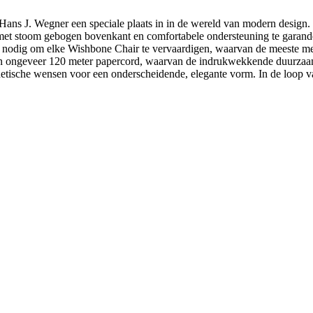
ns J. Wegner een speciale plaats in in de wereld van modern design
e met stoom gebogen bovenkant en comfortabele ondersteuning te garan
nodig om elke Wishbone Chair te vervaardigen, waarvan de meeste met
ngeveer 120 meter papercord, waarvan de indrukwekkende duurzaamhei
sthetische wensen voor een onderscheidende, elegante vorm. In de loop v