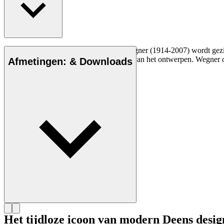
De Deense meubelontwerper Hans J. Wegner (1914-2007) wordt gezien a
vakmanschap en compromisloze aanpak van het ontwerpen. Wegner ont
Afmetingen: & Downloads
Maak kennis met Hans J. Wegner
Het tijdloze icoon van modern Deens desig