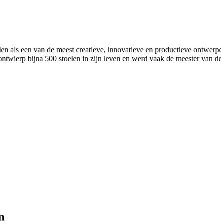
ls een van de meest creatieve, innovatieve en productieve ontwerpers 
wierp bijna 500 stoelen in zijn leven en werd vaak de meester van d
n