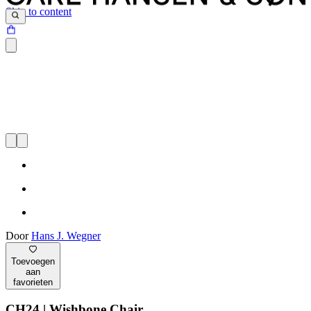
Skip to content
Door
Hans J. Wegner
Toevoegen
aan
favorieten
CH24 | Wishbone Chair