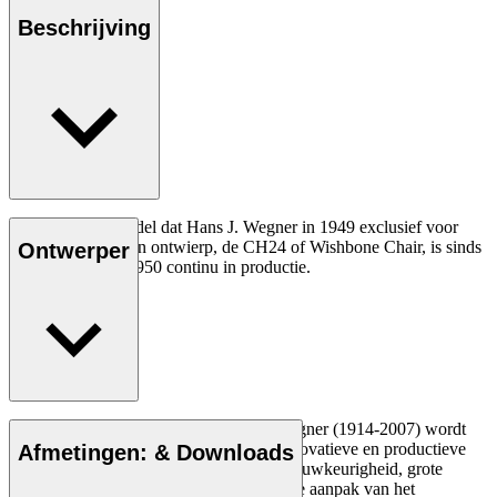
Beschrijving
Het allereerste model dat Hans J. Wegner in 1949 exclusief voor
Carl Hansen & Søn ontwierp, de CH24 of Wishbone Chair, is sinds
Ontwerper
de introductie in 1950 continu in productie.
Lees meer
De Deense meubelontwerper Hans J. Wegner (1914-2007) wordt
gezien als een van de meest creatieve, innovatieve en productieve
Afmetingen: & Downloads
ontwerpers aller tijden, bekend om zijn nauwkeurigheid, grote
inzicht in vakmanschap en compromisloze aanpak van het