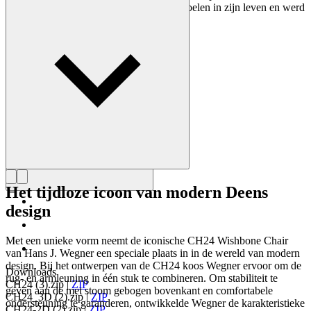
ontwerpen. Wegner ontwierp bijna 500 stoelen in zijn leven en werd
vaak de meester van de stoel genoemd.
Maak kennis met Hans J. Wegner
Het tijdloze icoon van modern Deens
design
Met een unieke vorm neemt de iconische CH24 Wishbone Chair
van Hans J. Wegner een speciale plaats in in de wereld van modern
design. Bij het ontwerpen van de CH24 koos Wegner ervoor om de
Downloads
rug- en armleuning in één stuk te combineren. Om stabiliteit te
CH24 (3).zip
|
ZIP
geven aan de met stoom gebogen bovenkant en comfortabele
CH24_3D (2).zip
|
ZIP
ondersteuning te garanderen, ontwikkelde Wegner de karakteristieke
CH24-2D (2).zip
|
ZIP