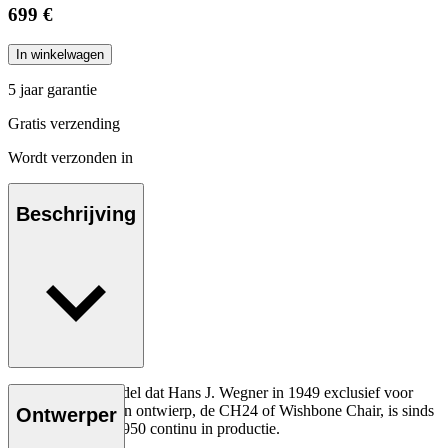
699 €
In winkelwagen
5 jaar garantie
Gratis verzending
Wordt verzonden in
Beschrijving
Het allereerste model dat Hans J. Wegner in 1949 exclusief voor
Carl Hansen & Søn ontwierp, de CH24 of Wishbone Chair, is sinds
Ontwerper
de introductie in 1950 continu in productie.