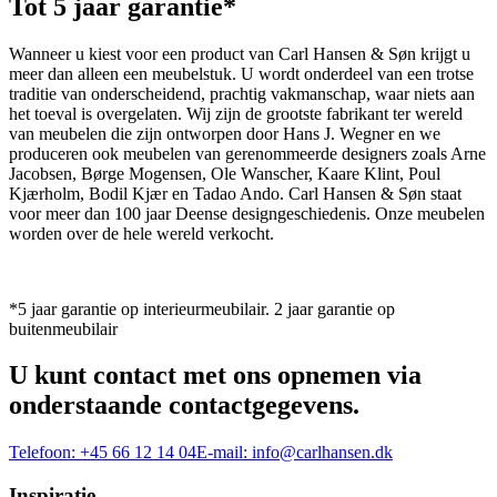
Tot 5 jaar garantie*
Wanneer u kiest voor een product van Carl Hansen & Søn krijgt u
meer dan alleen een meubelstuk. U wordt onderdeel van een trotse
traditie van onderscheidend, prachtig vakmanschap, waar niets aan
het toeval is overgelaten. Wij zijn de grootste fabrikant ter wereld
van meubelen die zijn ontworpen door Hans J. Wegner en we
produceren ook meubelen van gerenommeerde designers zoals Arne
Jacobsen, Børge Mogensen, Ole Wanscher, Kaare Klint, Poul
Kjærholm, Bodil Kjær en Tadao Ando. Carl Hansen & Søn staat
voor meer dan 100 jaar Deense designgeschiedenis. Onze meubelen
worden over de hele wereld verkocht.
*5 jaar garantie op interieurmeubilair. 2 jaar garantie op
buitenmeubilair
U kunt contact met ons opnemen via
onderstaande contactgegevens.
Telefoon:
+45 66 12 14 04
E-mail:
info@carlhansen.dk
Inspiratie