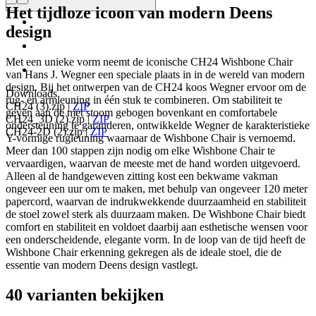
Het tijdloze icoon van modern Deens
design
Met een unieke vorm neemt de iconische CH24 Wishbone Chair
van Hans J. Wegner een speciale plaats in in de wereld van modern
design. Bij het ontwerpen van de CH24 koos Wegner ervoor om de
Downloads
rug- en armleuning in één stuk te combineren. Om stabiliteit te
CH24 (3).zip
|
ZIP
geven aan de met stoom gebogen bovenkant en comfortabele
CH24_3D (2).zip
|
ZIP
ondersteuning te garanderen, ontwikkelde Wegner de karakteristieke
CH24-2D (2).zip
|
ZIP
Y-vormige rugleuning waarnaar de Wishbone Chair is vernoemd.
Meer dan 100 stappen zijn nodig om elke Wishbone Chair te
vervaardigen, waarvan de meeste met de hand worden uitgevoerd.
Alleen al de handgeweven zitting kost een bekwame vakman
ongeveer een uur om te maken, met behulp van ongeveer 120 meter
papercord, waarvan de indrukwekkende duurzaamheid en stabiliteit
de stoel zowel sterk als duurzaam maken. De Wishbone Chair biedt
comfort en stabiliteit en voldoet daarbij aan esthetische wensen voor
een onderscheidende, elegante vorm. In de loop van de tijd heeft de
Wishbone Chair erkenning gekregen als de ideale stoel, die de
essentie van modern Deens design vastlegt.
40 varianten bekijken