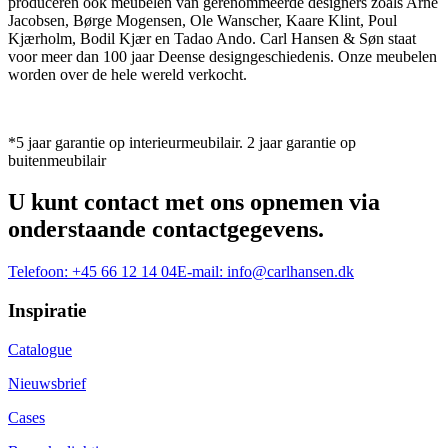
produceren ook meubelen van gerenommeerde designers zoals Arne
Jacobsen, Børge Mogensen, Ole Wanscher, Kaare Klint, Poul
Kjærholm, Bodil Kjær en Tadao Ando. Carl Hansen & Søn staat
voor meer dan 100 jaar Deense designgeschiedenis. Onze meubelen
worden over de hele wereld verkocht.
*5 jaar garantie op interieurmeubilair. 2 jaar garantie op
buitenmeubilair
U kunt contact met ons opnemen via
onderstaande contactgegevens.
Telefoon:
+45 66 12 14 04
E-mail:
info@carlhansen.dk
Inspiratie
Catalogue
Nieuwsbrief
Cases