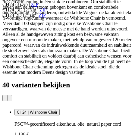
rug- en armleuning in één stuk te combineren. Om stabiliteit te
CH24 (3).zip
|
ZIP
geven aan de met stoom gebogen bovenkant en comfortabele
CH24_3D (2).zip
|
ZIP
ondersteuning te garanderen, ontwikkelde Wegner de karakteristieke
CH24-2D (2).zip
|
ZIP
Y-vormige rugleuning waarnaar de Wishbone Chair is vernoemd.
Meer dan 100 stappen zijn nodig om elke Wishbone Chair te
vervaardigen, waarvan de meeste met de hand worden uitgevoerd.
Alleen al de handgeweven zitting kost een bekwame vakman
ongeveer een uur om te maken, met behulp van ongeveer 120 meter
papercord, waarvan de indrukwekkende duurzaamheid en stabiliteit
de stoel zowel sterk als duurzaam maken. De Wishbone Chair biedt
comfort en stabiliteit en voldoet daarbij aan esthetische wensen voor
een onderscheidende, elegante vorm. In de loop van de tijd heeft de
Wishbone Chair erkenning gekregen als de ideale stoel, die de
essentie van modern Deens design vastlegt.
40 varianten bekijken
CH24 | Wishbone Chair
FSC™-gecertificeerd eikenhout, olie, natural paper cord
1.136 €