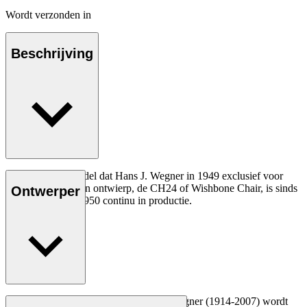
Wordt verzonden in
Beschrijving
Het allereerste model dat Hans J. Wegner in 1949 exclusief voor
Carl Hansen & Søn ontwierp, de CH24 of Wishbone Chair, is sinds
Ontwerper
de introductie in 1950 continu in productie.
Lees meer
De Deense meubelontwerper Hans J. Wegner (1914-2007) wordt