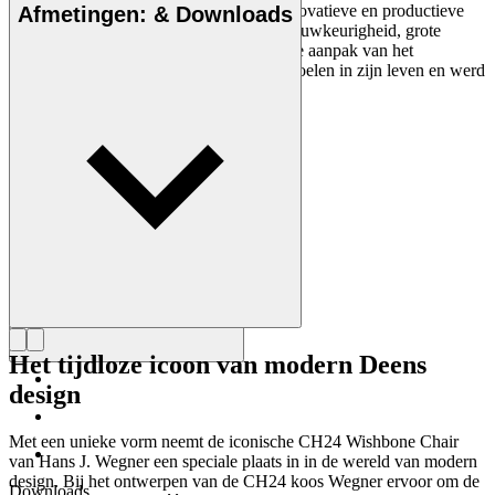
gezien als een van de meest creatieve, innovatieve en productieve
Afmetingen: & Downloads
ontwerpers aller tijden, bekend om zijn nauwkeurigheid, grote
inzicht in vakmanschap en compromisloze aanpak van het
ontwerpen. Wegner ontwierp bijna 500 stoelen in zijn leven en werd
vaak de meester van de stoel genoemd.
Maak kennis met Hans J. Wegner
Het tijdloze icoon van modern Deens
design
Met een unieke vorm neemt de iconische CH24 Wishbone Chair
van Hans J. Wegner een speciale plaats in in de wereld van modern
design. Bij het ontwerpen van de CH24 koos Wegner ervoor om de
Downloads