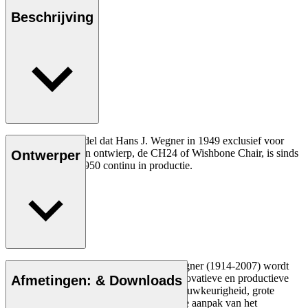
Beschrijving
Het allereerste model dat Hans J. Wegner in 1949 exclusief voor
Carl Hansen & Søn ontwierp, de CH24 of Wishbone Chair, is sinds
Ontwerper
de introductie in 1950 continu in productie.
Lees meer
De Deense meubelontwerper Hans J. Wegner (1914-2007) wordt
gezien als een van de meest creatieve, innovatieve en productieve
Afmetingen: & Downloads
ontwerpers aller tijden, bekend om zijn nauwkeurigheid, grote
inzicht in vakmanschap en compromisloze aanpak van het