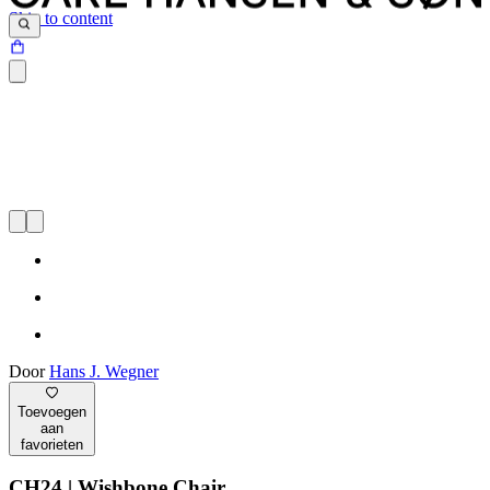
Skip to content
Door
Hans J. Wegner
Toevoegen
aan
favorieten
CH24 | Wishbone Chair