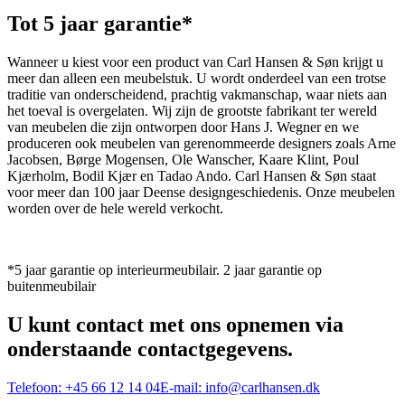
Tot 5 jaar garantie*
Wanneer u kiest voor een product van Carl Hansen & Søn krijgt u
meer dan alleen een meubelstuk. U wordt onderdeel van een trotse
traditie van onderscheidend, prachtig vakmanschap, waar niets aan
het toeval is overgelaten. Wij zijn de grootste fabrikant ter wereld
van meubelen die zijn ontworpen door Hans J. Wegner en we
produceren ook meubelen van gerenommeerde designers zoals Arne
Jacobsen, Børge Mogensen, Ole Wanscher, Kaare Klint, Poul
Kjærholm, Bodil Kjær en Tadao Ando. Carl Hansen & Søn staat
voor meer dan 100 jaar Deense designgeschiedenis. Onze meubelen
worden over de hele wereld verkocht.
*5 jaar garantie op interieurmeubilair. 2 jaar garantie op
buitenmeubilair
U kunt contact met ons opnemen via
onderstaande contactgegevens.
Telefoon:
+45 66 12 14 04
E-mail:
info@carlhansen.dk