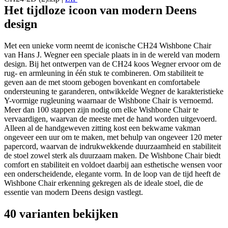
Het tijdloze icoon van modern Deens
design
Met een unieke vorm neemt de iconische CH24 Wishbone Chair
van Hans J. Wegner een speciale plaats in in de wereld van modern
design. Bij het ontwerpen van de CH24 koos Wegner ervoor om de
rug- en armleuning in één stuk te combineren. Om stabiliteit te
geven aan de met stoom gebogen bovenkant en comfortabele
ondersteuning te garanderen, ontwikkelde Wegner de karakteristieke
Y-vormige rugleuning waarnaar de Wishbone Chair is vernoemd.
Meer dan 100 stappen zijn nodig om elke Wishbone Chair te
vervaardigen, waarvan de meeste met de hand worden uitgevoerd.
Alleen al de handgeweven zitting kost een bekwame vakman
ongeveer een uur om te maken, met behulp van ongeveer 120 meter
papercord, waarvan de indrukwekkende duurzaamheid en stabiliteit
de stoel zowel sterk als duurzaam maken. De Wishbone Chair biedt
comfort en stabiliteit en voldoet daarbij aan esthetische wensen voor
een onderscheidende, elegante vorm. In de loop van de tijd heeft de
Wishbone Chair erkenning gekregen als de ideale stoel, die de
essentie van modern Deens design vastlegt.
40 varianten bekijken