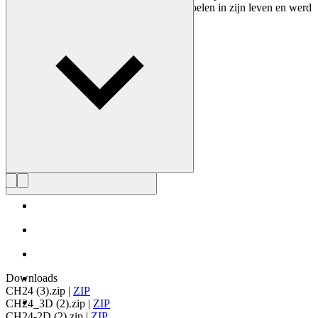
ontwerpen. Wegner ontwierp bijna 500 stoelen in zijn leven en werd
vaak de meester van de stoel genoemd.
Maak kennis met Hans J. Wegner
Downloads
CH24 (3).zip
|
ZIP
CH24_3D (2).zip
|
ZIP
CH24-2D (2).zip
|
ZIP