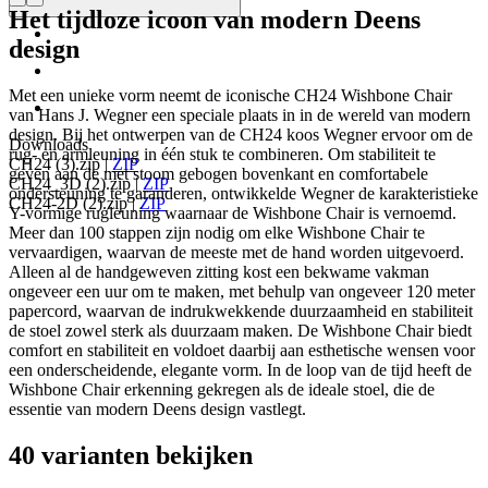
Het tijdloze icoon van modern Deens
design
Met een unieke vorm neemt de iconische CH24 Wishbone Chair
van Hans J. Wegner een speciale plaats in in de wereld van modern
design. Bij het ontwerpen van de CH24 koos Wegner ervoor om de
Downloads
rug- en armleuning in één stuk te combineren. Om stabiliteit te
CH24 (3).zip
|
ZIP
geven aan de met stoom gebogen bovenkant en comfortabele
CH24_3D (2).zip
|
ZIP
ondersteuning te garanderen, ontwikkelde Wegner de karakteristieke
CH24-2D (2).zip
|
ZIP
Y-vormige rugleuning waarnaar de Wishbone Chair is vernoemd.
Meer dan 100 stappen zijn nodig om elke Wishbone Chair te
vervaardigen, waarvan de meeste met de hand worden uitgevoerd.
Alleen al de handgeweven zitting kost een bekwame vakman
ongeveer een uur om te maken, met behulp van ongeveer 120 meter
papercord, waarvan de indrukwekkende duurzaamheid en stabiliteit
de stoel zowel sterk als duurzaam maken. De Wishbone Chair biedt
comfort en stabiliteit en voldoet daarbij aan esthetische wensen voor
een onderscheidende, elegante vorm. In de loop van de tijd heeft de
Wishbone Chair erkenning gekregen als de ideale stoel, die de
essentie van modern Deens design vastlegt.
40 varianten bekijken