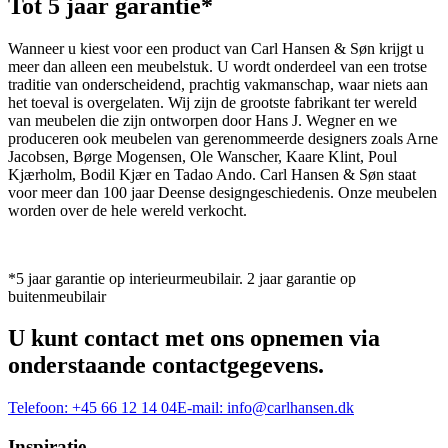
Tot 5 jaar garantie*
Wanneer u kiest voor een product van Carl Hansen & Søn krijgt u
meer dan alleen een meubelstuk. U wordt onderdeel van een trotse
traditie van onderscheidend, prachtig vakmanschap, waar niets aan
het toeval is overgelaten. Wij zijn de grootste fabrikant ter wereld
van meubelen die zijn ontworpen door Hans J. Wegner en we
produceren ook meubelen van gerenommeerde designers zoals Arne
Jacobsen, Børge Mogensen, Ole Wanscher, Kaare Klint, Poul
Kjærholm, Bodil Kjær en Tadao Ando. Carl Hansen & Søn staat
voor meer dan 100 jaar Deense designgeschiedenis. Onze meubelen
worden over de hele wereld verkocht.
*5 jaar garantie op interieurmeubilair. 2 jaar garantie op
buitenmeubilair
U kunt contact met ons opnemen via
onderstaande contactgegevens.
Telefoon:
+45 66 12 14 04
E-mail:
info@carlhansen.dk
Inspiratie