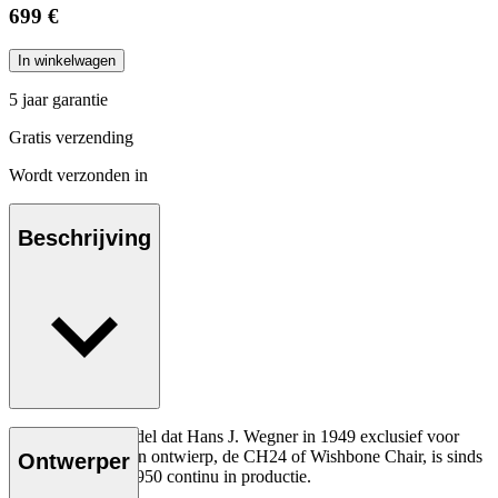
699 €
In winkelwagen
5 jaar garantie
Gratis verzending
Wordt verzonden in
Beschrijving
Het allereerste model dat Hans J. Wegner in 1949 exclusief voor
Carl Hansen & Søn ontwierp, de CH24 of Wishbone Chair, is sinds
Ontwerper
de introductie in 1950 continu in productie.