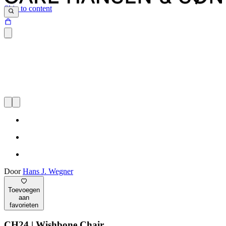
Skip to content
Door
Hans J. Wegner
Toevoegen
aan
favorieten
CH24 | Wishbone Chair