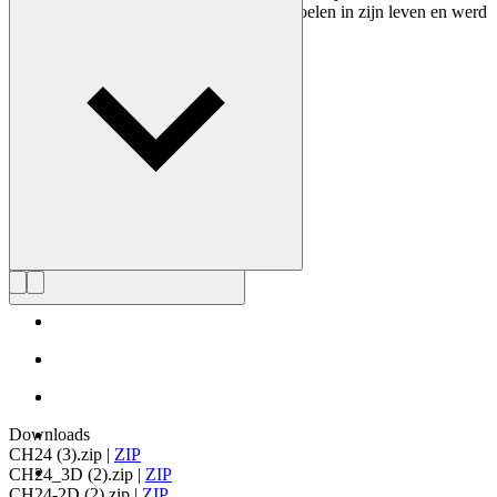
ontwerpen. Wegner ontwierp bijna 500 stoelen in zijn leven en werd
vaak de meester van de stoel genoemd.
Maak kennis met Hans J. Wegner
Downloads
CH24 (3).zip
|
ZIP
CH24_3D (2).zip
|
ZIP
CH24-2D (2).zip
|
ZIP