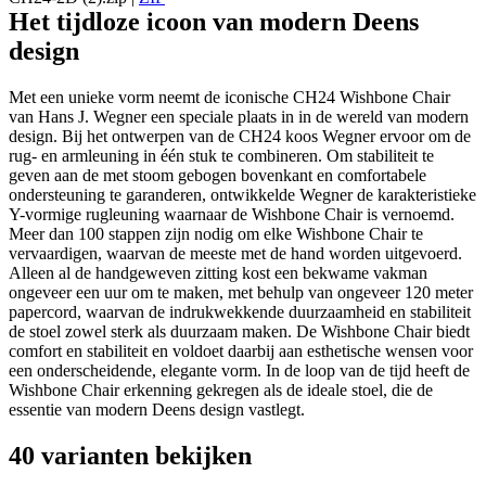
Het tijdloze icoon van modern Deens
design
Met een unieke vorm neemt de iconische CH24 Wishbone Chair
van Hans J. Wegner een speciale plaats in in de wereld van modern
design. Bij het ontwerpen van de CH24 koos Wegner ervoor om de
rug- en armleuning in één stuk te combineren. Om stabiliteit te
geven aan de met stoom gebogen bovenkant en comfortabele
ondersteuning te garanderen, ontwikkelde Wegner de karakteristieke
Y-vormige rugleuning waarnaar de Wishbone Chair is vernoemd.
Meer dan 100 stappen zijn nodig om elke Wishbone Chair te
vervaardigen, waarvan de meeste met de hand worden uitgevoerd.
Alleen al de handgeweven zitting kost een bekwame vakman
ongeveer een uur om te maken, met behulp van ongeveer 120 meter
papercord, waarvan de indrukwekkende duurzaamheid en stabiliteit
de stoel zowel sterk als duurzaam maken. De Wishbone Chair biedt
comfort en stabiliteit en voldoet daarbij aan esthetische wensen voor
een onderscheidende, elegante vorm. In de loop van de tijd heeft de
Wishbone Chair erkenning gekregen als de ideale stoel, die de
essentie van modern Deens design vastlegt.
40 varianten bekijken