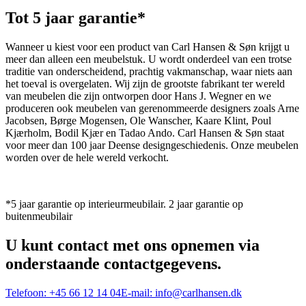
Tot 5 jaar garantie*
Wanneer u kiest voor een product van Carl Hansen & Søn krijgt u
meer dan alleen een meubelstuk. U wordt onderdeel van een trotse
traditie van onderscheidend, prachtig vakmanschap, waar niets aan
het toeval is overgelaten. Wij zijn de grootste fabrikant ter wereld
van meubelen die zijn ontworpen door Hans J. Wegner en we
produceren ook meubelen van gerenommeerde designers zoals Arne
Jacobsen, Børge Mogensen, Ole Wanscher, Kaare Klint, Poul
Kjærholm, Bodil Kjær en Tadao Ando. Carl Hansen & Søn staat
voor meer dan 100 jaar Deense designgeschiedenis. Onze meubelen
worden over de hele wereld verkocht.
*5 jaar garantie op interieurmeubilair. 2 jaar garantie op
buitenmeubilair
U kunt contact met ons opnemen via
onderstaande contactgegevens.
Telefoon:
+45 66 12 14 04
E-mail:
info@carlhansen.dk