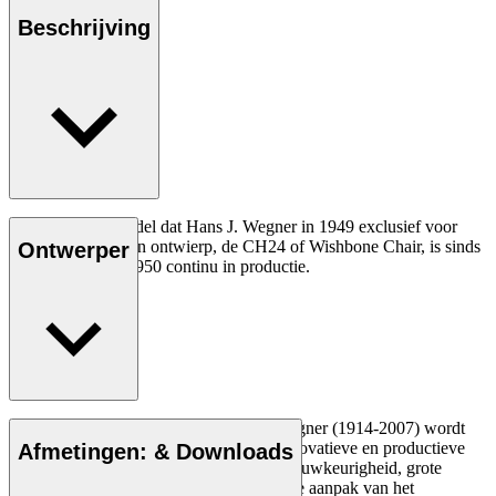
Beschrijving
Het allereerste model dat Hans J. Wegner in 1949 exclusief voor
Carl Hansen & Søn ontwierp, de CH24 of Wishbone Chair, is sinds
Ontwerper
de introductie in 1950 continu in productie.
Lees meer
De Deense meubelontwerper Hans J. Wegner (1914-2007) wordt
gezien als een van de meest creatieve, innovatieve en productieve
Afmetingen: & Downloads
ontwerpers aller tijden, bekend om zijn nauwkeurigheid, grote
inzicht in vakmanschap en compromisloze aanpak van het