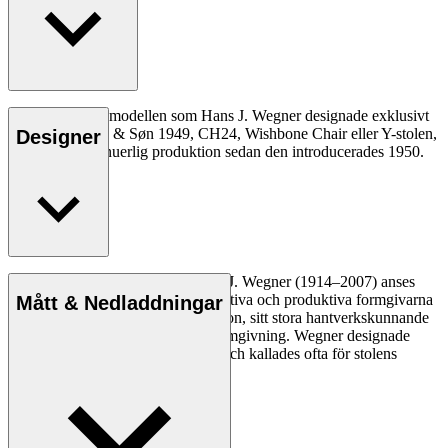
Den allra första modellen som Hans J. Wegner designade exklusivt
för Carl Hansen & Søn 1949, CH24, Wishbone Chair eller Y-stolen,
Designer
har varit i kontinuerlig produktion sedan den introducerades 1950.
Läs mer
Den danske möbeldesignern Hans J. Wegner (1914–2007) anses
vara en av de mest kreativa, innovativa och produktiva formgivarna
Mått & Nedladdningar
genom tiderna, känd för sin precision, sitt stora hantverkskunnande
och sin kompromisslösa syn på formgivning. Wegner designade
nästan 500 stolar under sin livstid och kallades ofta för stolens
mästare.
Läs mer om Hans J. Wegner