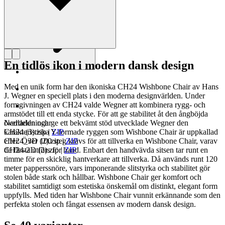
En tidlös ikon i modern dansk design
Med en unik form har den ikoniska CH24 Wishbone Chair av Hans
J. Wegner en speciell plats i den moderna designvärlden. Under
formgivningen av CH24 valde Wegner att kombinera rygg- och
armstödet till ett enda stycke. För att ge stabilitet åt den ångböjda
överdelen och ge ett bekvämt stöd utvecklade Wegner den
Nedladdningar
karakteristiska Y-formade ryggen som Wishbone Chair är uppkallad
CH24 (3).zip
|
ZIP
efter. Över 100 steg krävs för att tillverka en Wishbone Chair, varav
CH24_3D (2).zip
|
ZIP
de flesta utförs för hand. Enbart den handvävda sitsen tar runt en
CH24-2D (2).zip
|
ZIP
timme för en skicklig hantverkare att tillverka. Då används runt 120
meter papperssnöre, vars imponerande slitstyrka och stabilitet gör
stolen både stark och hållbar. Wishbone Chair ger komfort och
stabilitet samtidigt som estetiska önskemål om distinkt, elegant form
uppfylls. Med tiden har Wishbone Chair vunnit erkännande som den
perfekta stolen och fångat essensen av modern dansk design.