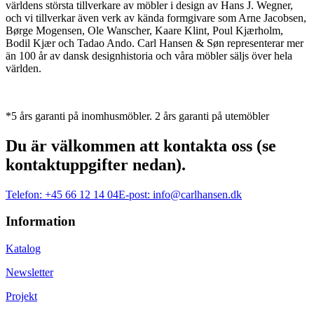
världens största tillverkare av möbler i design av Hans J. Wegner,
och vi tillverkar även verk av kända formgivare som Arne Jacobsen,
Børge Mogensen, Ole Wanscher, Kaare Klint, Poul Kjærholm,
Bodil Kjær och Tadao Ando. Carl Hansen & Søn representerar mer
än 100 år av dansk designhistoria och våra möbler säljs över hela
världen.
*5 års garanti på inomhusmöbler. 2 års garanti på utemöbler
Du är välkommen att kontakta oss (se
kontaktuppgifter nedan).
Telefon:
+45 66 12 14 04
E-post:
info@carlhansen.dk
Information
Katalog
Newsletter
Projekt