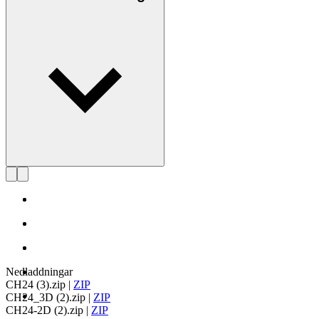
Läs mer om Hans J. Wegner
Nedladdningar
CH24 (3).zip
|
ZIP
CH24_3D (2).zip
|
ZIP
CH24-2D (2).zip
|
ZIP