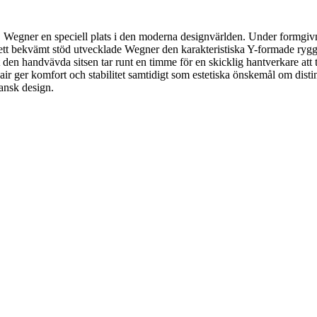
Wegner en speciell plats i den moderna designvärlden. Under formgivn
ge ett bekvämt stöd utvecklade Wegner den karakteristiska Y-formade ry
rt den handvävda sitsen tar runt en timme för en skicklig hantverkare a
Chair ger komfort och stabilitet samtidigt som estetiska önskemål om dis
ansk design.