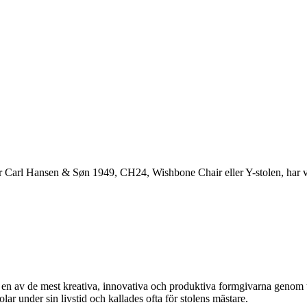
r Carl Hansen & Søn 1949, CH24, Wishbone Chair eller Y-stolen, har va
av de mest kreativa, innovativa och produktiva formgivarna genom tide
 under sin livstid och kallades ofta för stolens mästare.