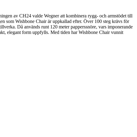
ingen av CH24 valde Wegner att kombinera rygg- och armstödet till
ggen som Wishbone Chair är uppkallad efter. Över 100 steg krävs för
tt tillverka. Då används runt 120 meter papperssnöre, vars imponerande
tinkt, elegant form uppfylls. Med tiden har Wishbone Chair vunnit