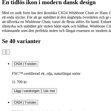
En tidlös ikon i modern dansk design
Med en unik form har den ikoniska CH24 Wishbone Chair av Hans J. 
ett enda stycke. För att ge stabilitet åt den ångböjda överdelen och 
att tillverka en Wishbone Chair, varav de flesta utförs för hand. Enba
slitstyrka och stabilitet gör stolen både stark och hållbar. Wishbone 
erkännande som den perfekta stolen och fångat essensen av modern d
Se 40 varianter
CH24 | Y-stolen
FSC™-certifierad ek, olja, naturfärgat snöre
11 709 kr
Lägg i varukorgen
Läs mer
CH24 | Y-stolen