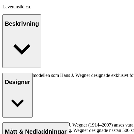
Leveranstid ca.
Beskrivning
Den allra första modellen som Hans J. Wegner designade exklusivt fö
Designer
Läs mer
Den danske möbeldesignern Hans J. Wegner (1914–2007) anses vara en 
kompromisslösa syn på formgivning. Wegner designade nästan 500 stolar
Mått & Nedladdningar