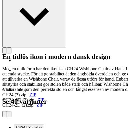
En tidlös ikon i modern dansk design
Med en unik form har den ikoniska CH24 Wishbone Chair av Hans J. 
ett enda stycke. För att ge stabilitet åt den ångböjda överdelen och 
att tillverka en Wishbone Chair, varav de flesta utförs för hand. Enba
slitstyrka och stabilitet gör stolen både stark och hållbar. Wishbone 
erkännande som den perfekta stolen och fångat essensen av modern d
Nedladdningar
CH24 (3).zip
|
ZIP
CH24_3D (2).zip
|
ZIP
Se 40 varianter
CH24-2D (2).zip
|
ZIP
CH24 | Y-stolen