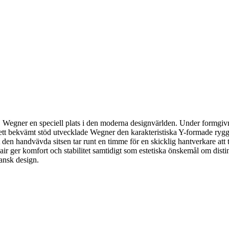
Wegner en speciell plats i den moderna designvärlden. Under formgivn
ge ett bekvämt stöd utvecklade Wegner den karakteristiska Y-formade ry
rt den handvävda sitsen tar runt en timme för en skicklig hantverkare a
Chair ger komfort och stabilitet samtidigt som estetiska önskemål om dis
ansk design.