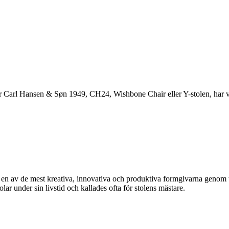
r Carl Hansen & Søn 1949, CH24, Wishbone Chair eller Y-stolen, har va
av de mest kreativa, innovativa och produktiva formgivarna genom tide
 under sin livstid och kallades ofta för stolens mästare.