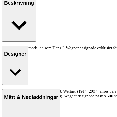
Beskrivning
Den allra första modellen som Hans J. Wegner designade exklusivt fö
Designer
Läs mer
Den danske möbeldesignern Hans J. Wegner (1914–2007) anses vara en 
kompromisslösa syn på formgivning. Wegner designade nästan 500 stolar
Mått & Nedladdningar
Läs mer om Hans J. Wegner