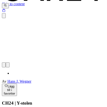
Skip to content
Av
Hans J. Wegner
Lägg
till i
favoriter
CH24 | Y-stolen