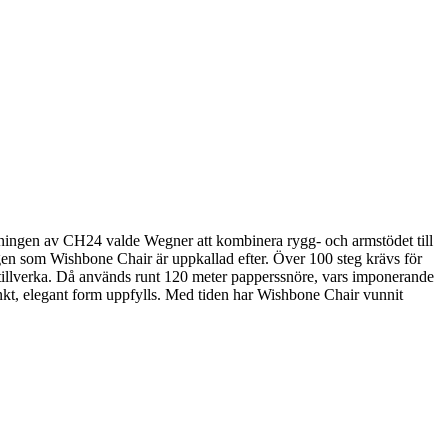
ingen av CH24 valde Wegner att kombinera rygg- och armstödet till
ggen som Wishbone Chair är uppkallad efter. Över 100 steg krävs för
tt tillverka. Då används runt 120 meter papperssnöre, vars imponerande
tinkt, elegant form uppfylls. Med tiden har Wishbone Chair vunnit