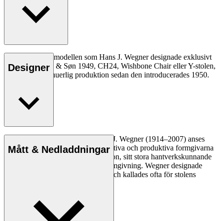
Den allra första modellen som Hans J. Wegner designade exklusivt
för Carl Hansen & Søn 1949, CH24, Wishbone Chair eller Y-stolen,
Designer
har varit i kontinuerlig produktion sedan den introducerades 1950.
Läs mer
Den danske möbeldesignern Hans J. Wegner (1914–2007) anses
vara en av de mest kreativa, innovativa och produktiva formgivarna
Mått & Nedladdningar
genom tiderna, känd för sin precision, sitt stora hantverkskunnande
och sin kompromisslösa syn på formgivning. Wegner designade
nästan 500 stolar under sin livstid och kallades ofta för stolens
mästare.
Läs mer om Hans J. Wegner