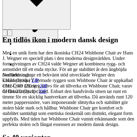
En tidlös ikon i modern dansk design
Med en unik form har den ikoniska CH24 Wishbone Chair av Hans
J. Wegner en speciell plats i den moderna designvärlden. Under
formgivningen av CH24 valde Wegner att kombinera rygg- och
armstödet till ett enda stycke. För att ge stabilitet åt den ångböjda
överdelen och ge ett bekvämt stöd utvecklade Wegner den
Nedladdningar
karakteristiska Y-formade ryggen som Wishbone Chair är uppkallad
CH24 (3).zip
|
ZIP
efter. Över 100 steg krävs för att tillverka en Wishbone Chair, varav
CH24_3D (2).zip
|
ZIP
de flesta utförs för hand. Enbart den handvävda sitsen tar runt en
CH24-2D (2).zip
|
ZIP
timme för en skicklig hantverkare att tillverka. Då används runt 120
meter papperssnöre, vars imponerande slitstyrka och stabilitet gör
stolen både stark och hållbar. Wishbone Chair ger komfort och
stabilitet samtidigt som estetiska önskemål om distinkt, elegant form
uppfylls. Med tiden har Wishbone Chair vunnit erkännande som den
perfekta stolen och fångat essensen av modern dansk design.