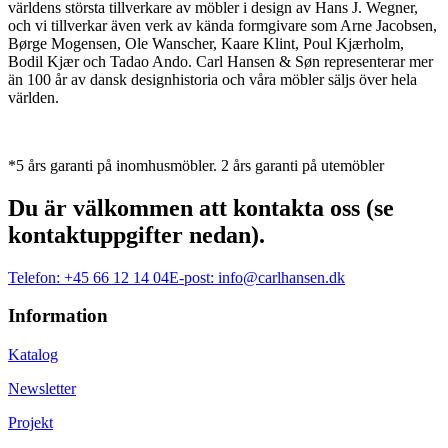
världens största tillverkare av möbler i design av Hans J. Wegner,
och vi tillverkar även verk av kända formgivare som Arne Jacobsen,
Børge Mogensen, Ole Wanscher, Kaare Klint, Poul Kjærholm,
Bodil Kjær och Tadao Ando. Carl Hansen & Søn representerar mer
än 100 år av dansk designhistoria och våra möbler säljs över hela
världen.
*5 års garanti på inomhusmöbler. 2 års garanti på utemöbler
Du är välkommen att kontakta oss (se
kontaktuppgifter nedan).
Telefon:
+45 66 12 14 04
E-post:
info@carlhansen.dk
Information
Katalog
Newsletter
Projekt