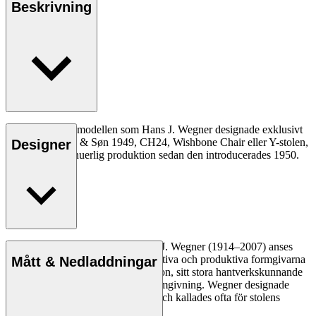
Beskrivning
Den allra första modellen som Hans J. Wegner designade exklusivt
för Carl Hansen & Søn 1949, CH24, Wishbone Chair eller Y-stolen,
Designer
har varit i kontinuerlig produktion sedan den introducerades 1950.
Läs mer
Den danske möbeldesignern Hans J. Wegner (1914–2007) anses
vara en av de mest kreativa, innovativa och produktiva formgivarna
Mått & Nedladdningar
genom tiderna, känd för sin precision, sitt stora hantverkskunnande
och sin kompromisslösa syn på formgivning. Wegner designade
nästan 500 stolar under sin livstid och kallades ofta för stolens
mästare.