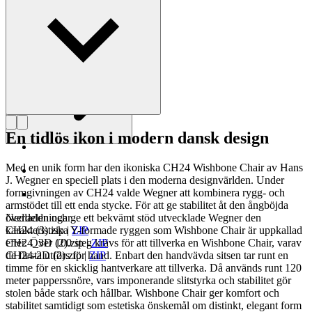
Läs mer om Hans J. Wegner
En tidlös ikon i modern dansk design
Med en unik form har den ikoniska CH24 Wishbone Chair av Hans
J. Wegner en speciell plats i den moderna designvärlden. Under
formgivningen av CH24 valde Wegner att kombinera rygg- och
armstödet till ett enda stycke. För att ge stabilitet åt den ångböjda
överdelen och ge ett bekvämt stöd utvecklade Wegner den
Nedladdningar
karakteristiska Y-formade ryggen som Wishbone Chair är uppkallad
CH24 (3).zip
|
ZIP
efter. Över 100 steg krävs för att tillverka en Wishbone Chair, varav
CH24_3D (2).zip
|
ZIP
de flesta utförs för hand. Enbart den handvävda sitsen tar runt en
CH24-2D (2).zip
|
ZIP
timme för en skicklig hantverkare att tillverka. Då används runt 120
meter papperssnöre, vars imponerande slitstyrka och stabilitet gör
stolen både stark och hållbar. Wishbone Chair ger komfort och
stabilitet samtidigt som estetiska önskemål om distinkt, elegant form