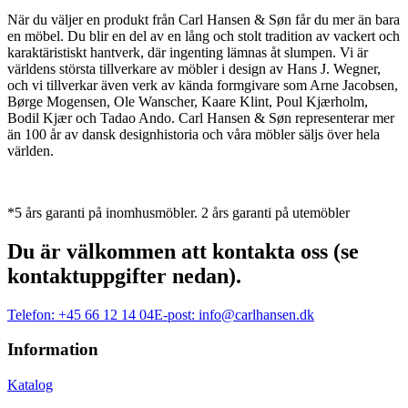
När du väljer en produkt från Carl Hansen & Søn får du mer än bara
en möbel. Du blir en del av en lång och stolt tradition av vackert och
karaktäristiskt hantverk, där ingenting lämnas åt slumpen. Vi är
världens största tillverkare av möbler i design av Hans J. Wegner,
och vi tillverkar även verk av kända formgivare som Arne Jacobsen,
Børge Mogensen, Ole Wanscher, Kaare Klint, Poul Kjærholm,
Bodil Kjær och Tadao Ando. Carl Hansen & Søn representerar mer
än 100 år av dansk designhistoria och våra möbler säljs över hela
världen.
*5 års garanti på inomhusmöbler. 2 års garanti på utemöbler
Du är välkommen att kontakta oss (se
kontaktuppgifter nedan).
Telefon:
+45 66 12 14 04
E-post:
info@carlhansen.dk
Information
Katalog