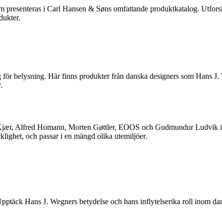
om presenteras i Carl Hansen & Søns omfattande produktkatalog. Utforsk
dukter.
 för belysning. Här finns produkter från danska designers som Hans J
.
Kjær, Alfred Homann, Morten Gøttler, EOOS och Gudmundur Ludvik i C
klighet, och passar i en mängd olika utemiljöer.
Upptäck Hans J. Wegners betydelse och hans inflytelserika roll inom d