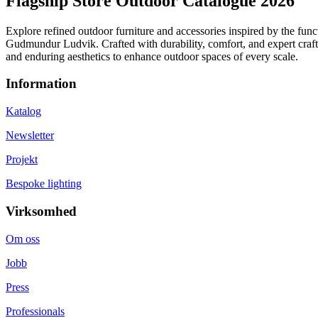
Flagship Store Outdoor Catalogue 2026
Explore refined outdoor furniture and accessories inspired by the fu
Gudmundur Ludvik. Crafted with durability, comfort, and expert crafts
and enduring aesthetics to enhance outdoor spaces of every scale.
Information
Katalog
Newsletter
Projekt
Bespoke lighting
Virksomhed
Om oss
Jobb
Press
Professionals