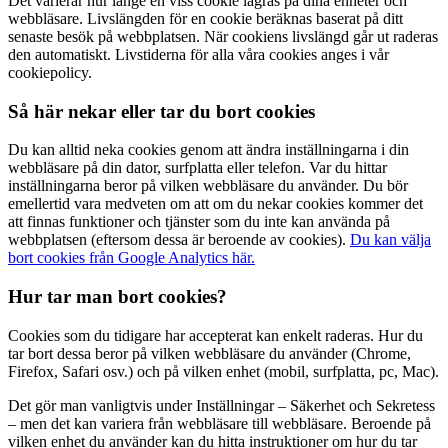
Det varierar hur länge en viss cookie lagras på dina enheter och
webbläsare. Livslängden för en cookie beräknas baserat på ditt
senaste besök på webbplatsen. När cookiens livslängd går ut raderas
den automatiskt. Livstiderna för alla våra cookies anges i vår
cookiepolicy.
Så här nekar eller tar du bort cookies
Du kan alltid neka cookies genom att ändra inställningarna i din
webbläsare på din dator, surfplatta eller telefon. Var du hittar
inställningarna beror på vilken webbläsare du använder. Du bör
emellertid vara medveten om att om du nekar cookies kommer det
att finnas funktioner och tjänster som du inte kan använda på
webbplatsen (eftersom dessa är beroende av cookies).
Du kan välja
bort cookies från Google Analytics här.
Hur tar man bort cookies?
Cookies som du tidigare har accepterat kan enkelt raderas. Hur du
tar bort dessa beror på vilken webbläsare du använder (Chrome,
Firefox, Safari osv.) och på vilken enhet (mobil, surfplatta, pc, Mac).
Det gör man vanligtvis under Inställningar – Säkerhet och Sekretess
– men det kan variera från webbläsare till webbläsare. Beroende på
vilken enhet du använder kan du hitta instruktioner om hur du tar