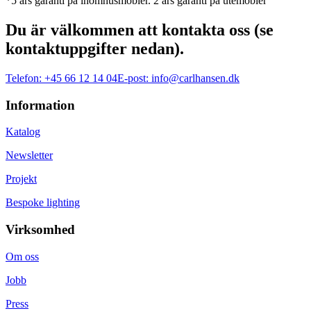
*5 års garanti på inomhusmöbler. 2 års garanti på utemöbler
Du är välkommen att kontakta oss (se
kontaktuppgifter nedan).
Telefon:
+45 66 12 14 04
E-post:
info@carlhansen.dk
Information
Katalog
Newsletter
Projekt
Bespoke lighting
Virksomhed
Om oss
Jobb
Press