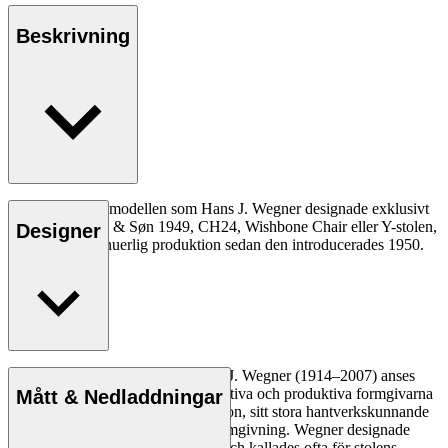
Beskrivning
Den allra första modellen som Hans J. Wegner designade exklusivt
för Carl Hansen & Søn 1949, CH24, Wishbone Chair eller Y-stolen,
Designer
har varit i kontinuerlig produktion sedan den introducerades 1950.
Läs mer
Den danske möbeldesignern Hans J. Wegner (1914–2007) anses
vara en av de mest kreativa, innovativa och produktiva formgivarna
Mått & Nedladdningar
genom tiderna, känd för sin precision, sitt stora hantverkskunnande
och sin kompromisslösa syn på formgivning. Wegner designade
nästan 500 stolar under sin livstid och kallades ofta för stolens