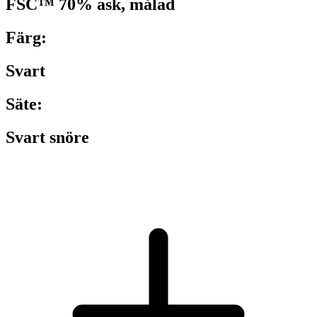
FSC™ 70% ask, målad
Färg:
Svart
Säte:
Svart snöre