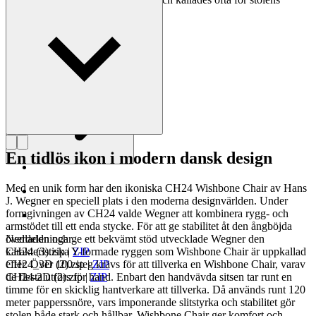
mästare.
Läs mer om Hans J. Wegner
En tidlös ikon i modern dansk design
Med en unik form har den ikoniska CH24 Wishbone Chair av Hans
J. Wegner en speciell plats i den moderna designvärlden. Under
formgivningen av CH24 valde Wegner att kombinera rygg- och
armstödet till ett enda stycke. För att ge stabilitet åt den ångböjda
överdelen och ge ett bekvämt stöd utvecklade Wegner den
Nedladdningar
karakteristiska Y-formade ryggen som Wishbone Chair är uppkallad
CH24 (3).zip
|
ZIP
efter. Över 100 steg krävs för att tillverka en Wishbone Chair, varav
CH24_3D (2).zip
|
ZIP
de flesta utförs för hand. Enbart den handvävda sitsen tar runt en
CH24-2D (2).zip
|
ZIP
timme för en skicklig hantverkare att tillverka. Då används runt 120
meter papperssnöre, vars imponerande slitstyrka och stabilitet gör
stolen både stark och hållbar. Wishbone Chair ger komfort och