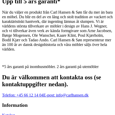
Upp till 5 års garanti*
När du väljer en produkt från Carl Hansen & Søn får du mer än bara
en möbel. Du blir en del av en lång och stolt tradition av vackert och
karaktäristiskt hantverk, där ingenting lämnas åt slumpen. Vi är
världens största tillverkare av möbler i design av Hans J. Wegner,
och vi tillverkar även verk av kända formgivare som Arne Jacobsen,
Børge Mogensen, Ole Wanscher, Kaare Klint, Poul Kjærholm,
Bodil Kjær och Tadao Ando. Carl Hansen & Søn representerar mer
än 100 år av dansk designhistoria och våra möbler säljs över hela
världen.
*5 års garanti på inomhusmöbler. 2 års garanti på utemöbler
Du är välkommen att kontakta oss (se
kontaktuppgifter nedan).
Telefon:
+45 66 12 14 04
E-post:
info@carlhansen.dk
Information