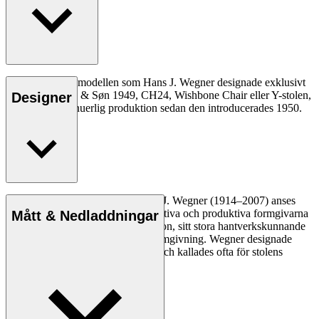
Den allra första modellen som Hans J. Wegner designade exklusivt
för Carl Hansen & Søn 1949, CH24, Wishbone Chair eller Y-stolen,
Designer
har varit i kontinuerlig produktion sedan den introducerades 1950.
Läs mer
Den danske möbeldesignern Hans J. Wegner (1914–2007) anses
vara en av de mest kreativa, innovativa och produktiva formgivarna
Mått & Nedladdningar
genom tiderna, känd för sin precision, sitt stora hantverkskunnande
och sin kompromisslösa syn på formgivning. Wegner designade
nästan 500 stolar under sin livstid och kallades ofta för stolens
mästare.
Läs mer om Hans J. Wegner