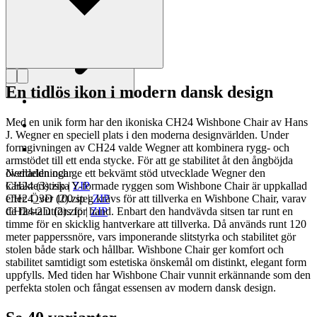
En tidlös ikon i modern dansk design
Med en unik form har den ikoniska CH24 Wishbone Chair av Hans
J. Wegner en speciell plats i den moderna designvärlden. Under
formgivningen av CH24 valde Wegner att kombinera rygg- och
armstödet till ett enda stycke. För att ge stabilitet åt den ångböjda
överdelen och ge ett bekvämt stöd utvecklade Wegner den
Nedladdningar
karakteristiska Y-formade ryggen som Wishbone Chair är uppkallad
CH24 (3).zip
|
ZIP
efter. Över 100 steg krävs för att tillverka en Wishbone Chair, varav
CH24_3D (2).zip
|
ZIP
de flesta utförs för hand. Enbart den handvävda sitsen tar runt en
CH24-2D (2).zip
|
ZIP
timme för en skicklig hantverkare att tillverka. Då används runt 120
meter papperssnöre, vars imponerande slitstyrka och stabilitet gör
stolen både stark och hållbar. Wishbone Chair ger komfort och
stabilitet samtidigt som estetiska önskemål om distinkt, elegant form
uppfylls. Med tiden har Wishbone Chair vunnit erkännande som den
perfekta stolen och fångat essensen av modern dansk design.