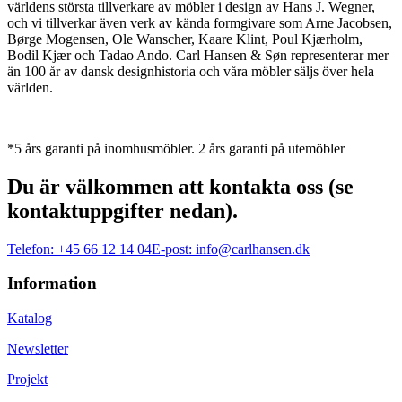
världens största tillverkare av möbler i design av Hans J. Wegner,
och vi tillverkar även verk av kända formgivare som Arne Jacobsen,
Børge Mogensen, Ole Wanscher, Kaare Klint, Poul Kjærholm,
Bodil Kjær och Tadao Ando. Carl Hansen & Søn representerar mer
än 100 år av dansk designhistoria och våra möbler säljs över hela
världen.
*5 års garanti på inomhusmöbler. 2 års garanti på utemöbler
Du är välkommen att kontakta oss (se
kontaktuppgifter nedan).
Telefon:
+45 66 12 14 04
E-post:
info@carlhansen.dk
Information
Katalog
Newsletter
Projekt