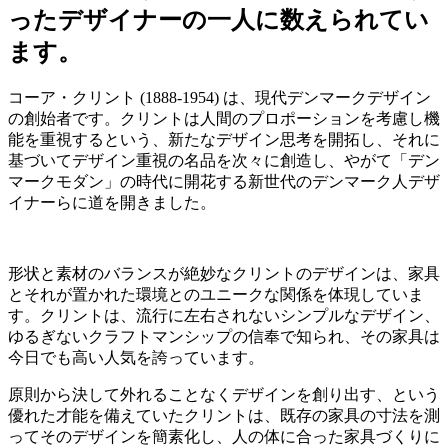
デニッシュモダンの父
ったデザイナーの一人に数えられてい
ます。
コーア・クリント (1888-1954) は、現代デンマークデザイン
の創始者です。クリントは人間のプロポーションを考慮し機
能を重視するという、新たなデザイン思考を開拓し、それに
基づいてデザイン重視の名品を次々に創造し、やがて「デン
マークモダン」の時代に開花する新世代のデンマーク人デザ
イナーらに道を開きました。
形状と素材のバランスが絶妙なクリントのデザインは、家具
とそれが置かれた環境とのユニークな関係を体現していま
す。クリントは、流行に左右されないシンプルなデザイン、
ゆるぎないクラフトマンシップの信奉で知られ、その家具は
今日でも高い人気を誇っています。
原則から決して外れることなくデザインを創り出す、という
優れた才能を備えていたクリントは、既存の家具の寸法を測
ってそのデザインを簡素化し、人の体に合った家具づくりに