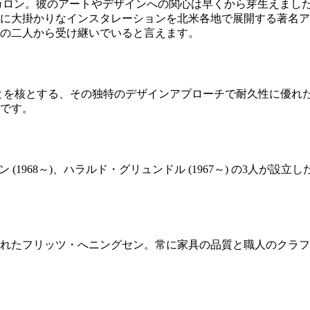
アスカロン。彼のアートやデザインへの関心は早くから芽生えま
に大掛かりなインスタレーションを北米各地で展開する著名ア
の二人から受け継いでいると言えます。
る人びとを核とする、その独特のデザインアプローチで耐久性に優
です。
ン (1968～)、ハラルド・グリュンドル (1967～) の3人
れたフリッツ・へニングセン。常に家具の品質と職人のクラフ