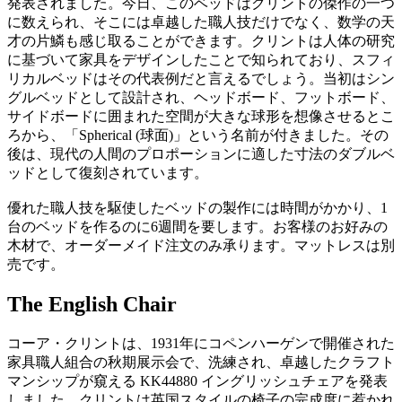
発表されました。今日、このベッドはクリントの傑作の一つ
に数えられ、そこには卓越した職人技だけでなく、数学の天
才の片鱗も感じ取ることができます。クリントは人体の研究
に基づいて家具をデザインしたことで知られており、スフィ
リカルベッドはその代表例だと言えるでしょう。当初はシン
グルベッドとして設計され、ヘッドボード、フットボード、
サイドボードに囲まれた空間が大きな球形を想像させるとこ
ろから、「Spherical (球面)」という名前が付きました。その
後は、現代の人間のプロポーションに適した寸法のダブルベ
ッドとして復刻されています。
優れた職人技を駆使したベッドの製作には時間がかかり、1
台のベッドを作るのに6週間を要します。お客様のお好みの
木材で、オーダーメイド注文のみ承ります。マットレスは別
売です。
The English Chair
コーア・クリントは、1931年にコペンハーゲンで開催された
家具職人組合の秋期展示会で、洗練され、卓越したクラフト
マンシップが窺える KK44880 イングリッシュチェアを発表
しました。クリントは英国スタイルの椅子の完成度に惹かれ