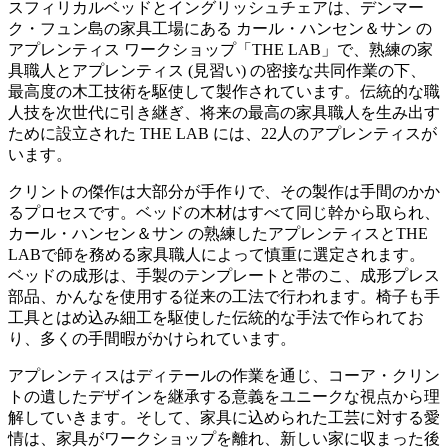
スフィリカルベッドとイングリッシュチェアは、デンマー
ク・フュン島の家具工場にある カール・ハンセン＆サン の
アプレンティス ワークショップ「THE LAB」で、熟練の家
具職人とアプレンティス (見習い) の密接な共同作業の下、
最高度の木工技術を駆使して製作されています。伝統的な職
人技を次世代に引き継ぎ、将来の最高の家具職人を生み出す
ために設立された THE LAB には、22人のアプレンティスが
います。
クリントの傑作は大部分が手作りで、その製作は手間のかか
るプロセスです。ベッドの木材はすべて同じ幹から取られ、
カール・ハンセン＆サン の熟練したアプレンティスとTHE
LABで師を務める家具職人によって慎重に選定されます。
ベッドの成形は、手製のテンプレートと帯のこ、成形プレス
部品、かんなを使用する従来の工法で行われます。椅子も手
工具とはめ込み細工を駆使した伝統的な手法で作られてお
り、多くの手間暇がかけられています。
アプレンティスはディテールの作業を通じ、コーア・クリン
トの遺したデザインを継承する意義をユニークな視点から理
解していきます。そして、家具に込められた工芸に対する愛
情は、家具がワークショップを離れ、新しい家に収まった後