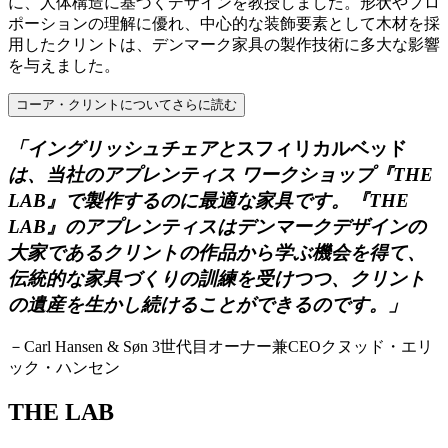
に、人体構造に基づくデザインを教授しました。形状やプロ
ポーションの理解に優れ、中心的な装飾要素として木材を採
用したクリントは、デンマーク家具の製作技術に多大な影響
を与えました。
コーア・クリントについてさらに読む
「イングリッシュチェアと
スフィリカルベッド
は、当社のアプレンティス ワークショップ『THE
LAB』で製作するのに最適な家具です。『THE
LAB』のアプレンティスはデンマークデザインの
大家であるクリントの作品から学ぶ機会を得て、
伝統的な家具づくりの訓練を受けつつ、
クリント
の遺産を生かし続けることができるのです。」
－Carl Hansen & Søn 3世代目オーナー兼CEOクヌッド・エリ
ック・ハンセン
THE LAB