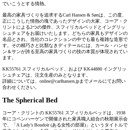
でいこうとする情熱。
最高の家具づくりを追求するCarl Hansen & Sønは、この度、
正にこうした情熱の塊であったデザインの大家、コーア・ク
リントによる2つの傑作、スフィリカルベッドとイングリッ
シュチェアをお届けいたします。どちらの家具もデザインの
名品とされ、当社のコレクションの中でも最も複雑な造形で
す。その精巧さと比類なきディテールには、
カール・ハンセ
ン＆サン
が誇る至高の家具づくりの技の本質が体現されてい
ます。
KK55761 スフィリカルベッド、および KK44880 イングリッ
シュチェアは、注文生産のみとなります。
詳細については、online@carlhansen.jpまでメールにてお問い
合わせください。
The Spherical Bed
コーア・クリントの KK55761 スフィリカルベッドは、1938
年にコペンハーゲンで開催された家具職人組合の秋期展示会
で、「A Lady’s Boudoir (ある女性の部屋)」というタイトルで