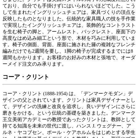
ており、自分でも手掛けずにはいられないほどでした。こう
して生まれたイングリッシュチェアは、家具づくりの頂点を
反映したものとなりました。伝統的な家具職人の技を手作業
で実現したイングリッシュチェアは、装飾的なコントラスト
を生む椅子の脚と、アームレスト、バックレスト、座面下の
高度なはめ込み細工という形で、木材を巧みに利用していま
す。椅子の側面、背面、座面に施された籐の複雑なフレンチ
編みだけでも2週間を要し、1脚の椅子が完成するまでには8
週間もかかります。お客様のお好みの木材と張地で、オーダ
ーメイド注文のみ承ります。
コーア・クリント
コーア・クリント (1888-1954) は、「デンマークモダン」デ
ザインの父とされています。クリントは家具デザイナーとし
て、デザインの洗練と改良を追求し、良いデザインにさらに
磨きをかける、という伝統の基礎を築きました。デンマーク
王立美術アカデミーの教授であったクリントは、教師として
持てる知識を未来の世代に渡し、ハンス J. ウェグナー、ア
ルネ・ヤコブセン、ポール・ケアホルムをはじめとする学生