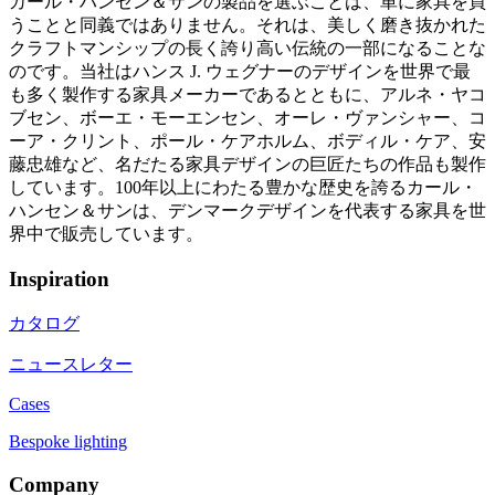
カール・ハンセン＆サンの製品を選ぶことは、単に家具を買
うことと同義ではありません。それは、美しく磨き抜かれた
クラフトマンシップの長く誇り高い伝統の一部になることな
のです。当社はハンス J. ウェグナーのデザインを世界で最
も多く製作する家具メーカーであるとともに、アルネ・ヤコ
ブセン、ボーエ・モーエンセン、オーレ・ヴァンシャー、コ
ーア・クリント、ポール・ケアホルム、ボディル・ケア、安
藤忠雄など、名だたる家具デザインの巨匠たちの作品も製作
しています。100年以上にわたる豊かな歴史を誇るカール・
ハンセン＆サンは、デンマークデザインを代表する家具を世
界中で販売しています。
Inspiration
カタログ
ニュースレター
Cases
Bespoke lighting
Company