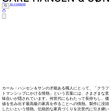
Skip to content
カール・ハンセン＆サン
の才能ある職人にとって、「クラフ
トマンシップにかける情熱」という言葉には、さまざまな意
味合いが隠されています。何世代にもわたって長持ちし、価
値を生み出す最高級の家具を作ることへの情熱。製作に没頭
したいという情熱。伝統的な家具づくりを次世代に引き継い
The Spherical Bed and the English Chair by Kaare Klint