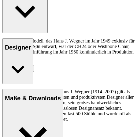
Das allererste Modell, das Hans J. Wegner im Jahr 1949 exklusiv für
Carl Hansen & Søn entwarf, war der CH24 oder Wishbone Chair,
Designer
der seit seiner Einführung im Jahr 1950 kontinuierlich in Produktion
gewesen ist.
Entdecke mehr
Der dänische Möbeldesigner Hans J. Wegner (1914–2007) gilt als
einer der kreativsten, innovativsten und produktivsten Designer aller
Maße & Downloads
Zeiten und ist für seine Präzision, sein großes handwerkliches
Geschick und seinen kompromisslosen Designansatz bekannt.
Wegner entwarf in seinem Leben fast 500 Stühle und wurde oft als
der Meister des Stuhls bezeichnet.
Profil Hans J. Wegner