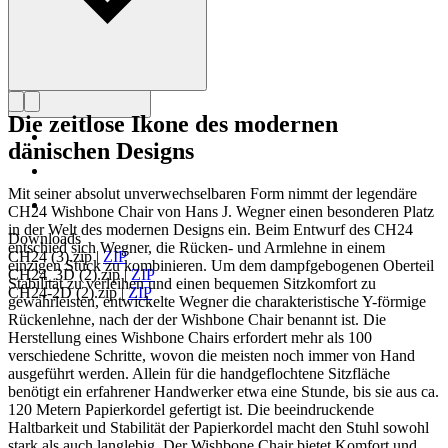
Die zeitlose Ikone des modernen
dänischen Designs
Mit seiner absolut unverwechselbaren Form nimmt der legendäre
CH24 Wishbone Chair von Hans J. Wegner einen besonderen Platz
in der Welt des modernen Designs ein. Beim Entwurf des CH24
Downloads
entschied sich Wegner, die Rücken- und Armlehne in einem
CH24 (3).zip
|
ZIP
einzigen Stück zu kombinieren. Um dem dampfgebogenen Oberteil
CH24_3D (2).zip
|
ZIP
Stabilität zu verleihen und einen bequemen Sitzkomfort zu
CH24-2D (2).zip
|
ZIP
gewährleisten, entwickelte Wegner die charakteristische Y-förmige
Rückenlehne, nach der der Wishbone Chair benannt ist. Die
Herstellung eines Wishbone Chairs erfordert mehr als 100
verschiedene Schritte, wovon die meisten noch immer von Hand
ausgeführt werden. Allein für die handgeflochtene Sitzfläche
benötigt ein erfahrener Handwerker etwa eine Stunde, bis sie aus ca.
120 Metern Papierkordel gefertigt ist. Die beeindruckende
Haltbarkeit und Stabilität der Papierkordel macht den Stuhl sowohl
stark als auch langlebig. Der Wishbone Chair bietet Komfort und