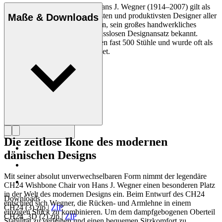
Der dänische Möbeldesigner Hans J. Wegner (1914–2007) gilt als
einer der kreativsten, innovativsten und produktivsten Designer aller
Maße & Downloads
Zeiten und ist für seine Präzision, sein großes handwerkliches
Geschick und seinen kompromisslosen Designansatz bekannt.
Wegner entwarf in seinem Leben fast 500 Stühle und wurde oft als
der Meister des Stuhls bezeichnet.
Profil Hans J. Wegner
Die zeitlose Ikone des modernen
dänischen Designs
Mit seiner absolut unverwechselbaren Form nimmt der legendäre
CH24 Wishbone Chair von Hans J. Wegner einen besonderen Platz
in der Welt des modernen Designs ein. Beim Entwurf des CH24
Downloads
entschied sich Wegner, die Rücken- und Armlehne in einem
CH24 (3).zip
|
ZIP
einzigen Stück zu kombinieren. Um dem dampfgebogenen Oberteil
CH24_3D (2).zip
|
ZIP
Stabilität zu verleihen und einen bequemen Sitzkomfort zu