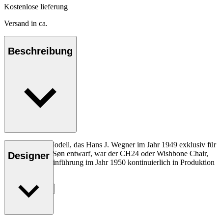
Kostenlose lieferung
Versand in ca.
Beschreibung
Das allererste Modell, das Hans J. Wegner im Jahr 1949 exklusiv für
Carl Hansen & Søn entwarf, war der CH24 oder Wishbone Chair,
Designer
der seit seiner Einführung im Jahr 1950 kontinuierlich in Produktion
gewesen ist.
Entdecke mehr