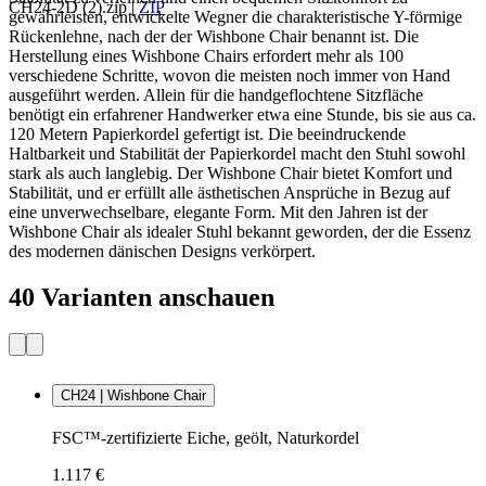
CH24-2D (2).zip
|
ZIP
gewährleisten, entwickelte Wegner die charakteristische Y-förmige
Rückenlehne, nach der der Wishbone Chair benannt ist. Die
Herstellung eines Wishbone Chairs erfordert mehr als 100
verschiedene Schritte, wovon die meisten noch immer von Hand
ausgeführt werden. Allein für die handgeflochtene Sitzfläche
benötigt ein erfahrener Handwerker etwa eine Stunde, bis sie aus ca.
120 Metern Papierkordel gefertigt ist. Die beeindruckende
Haltbarkeit und Stabilität der Papierkordel macht den Stuhl sowohl
stark als auch langlebig. Der Wishbone Chair bietet Komfort und
Stabilität, und er erfüllt alle ästhetischen Ansprüche in Bezug auf
eine unverwechselbare, elegante Form. Mit den Jahren ist der
Wishbone Chair als idealer Stuhl bekannt geworden, der die Essenz
des modernen dänischen Designs verkörpert.
40 Varianten anschauen
CH24 | Wishbone Chair
FSC™-zertifizierte Eiche, geölt, Naturkordel
1.117 €