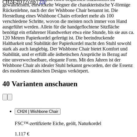
CH24-2D (2).zip
|
ZIP
gewährleisten, entwickelte Wegner die charakteristische Y-förmige
Rückenlehne, nach der der Wishbone Chair benannt ist. Die
Herstellung eines Wishbone Chairs erfordert mehr als 100
verschiedene Schritte, wovon die meisten noch immer von Hand
ausgeführt werden. Allein für die handgeflochtene Sitzfläche
benötigt ein erfahrener Handwerker etwa eine Stunde, bis sie aus ca.
120 Metern Papierkordel gefertigt ist. Die beeindruckende
Haltbarkeit und Stabilität der Papierkordel macht den Stuhl sowohl
stark als auch langlebig. Der Wishbone Chair bietet Komfort und
Stabilität, und er erfüllt alle ästhetischen Ansprüche in Bezug auf
eine unverwechselbare, elegante Form. Mit den Jahren ist der
Wishbone Chair als idealer Stuhl bekannt geworden, der die Essenz
des modernen dänischen Designs verkörpert.
40 Varianten anschauen
CH24 | Wishbone Chair
FSC™-zertifizierte Eiche, geölt, Naturkordel
1.117 €