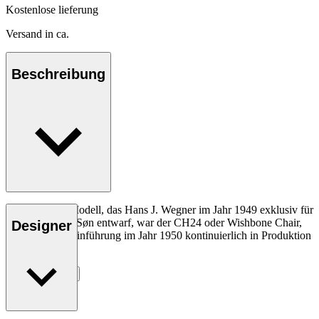
Kostenlose lieferung
Versand in ca.
Beschreibung
Das allererste Modell, das Hans J. Wegner im Jahr 1949 exklusiv für
Carl Hansen & Søn entwarf, war der CH24 oder Wishbone Chair,
Designer
der seit seiner Einführung im Jahr 1950 kontinuierlich in Produktion
gewesen ist.
Entdecke mehr