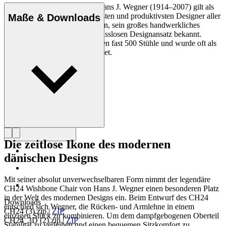
Der dänische Möbeldesigner Hans J. Wegner (1914–2007) gilt als
einer der kreativsten, innovativsten und produktivsten Designer aller
Maße & Downloads
Zeiten und ist für seine Präzision, sein großes handwerkliches
Geschick und seinen kompromisslosen Designansatz bekannt.
Wegner entwarf in seinem Leben fast 500 Stühle und wurde oft als
der Meister des Stuhls bezeichnet.
Profil Hans J. Wegner
Die zeitlose Ikone des modernen
dänischen Designs
Mit seiner absolut unverwechselbaren Form nimmt der legendäre
CH24 Wishbone Chair von Hans J. Wegner einen besonderen Platz
in der Welt des modernen Designs ein. Beim Entwurf des CH24
Downloads
entschied sich Wegner, die Rücken- und Armlehne in einem
CH24 (3).zip
|
ZIP
einzigen Stück zu kombinieren. Um dem dampfgebogenen Oberteil
CH24_3D (2).zip
|
ZIP
Stabilität zu verleihen und einen bequemen Sitzkomfort zu