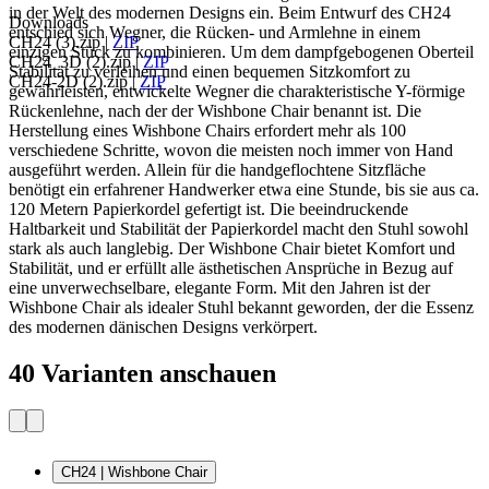
in der Welt des modernen Designs ein. Beim Entwurf des CH24
Downloads
entschied sich Wegner, die Rücken- und Armlehne in einem
CH24 (3).zip
|
ZIP
einzigen Stück zu kombinieren. Um dem dampfgebogenen Oberteil
CH24_3D (2).zip
|
ZIP
Stabilität zu verleihen und einen bequemen Sitzkomfort zu
CH24-2D (2).zip
|
ZIP
gewährleisten, entwickelte Wegner die charakteristische Y-förmige
Rückenlehne, nach der der Wishbone Chair benannt ist. Die
Herstellung eines Wishbone Chairs erfordert mehr als 100
verschiedene Schritte, wovon die meisten noch immer von Hand
ausgeführt werden. Allein für die handgeflochtene Sitzfläche
benötigt ein erfahrener Handwerker etwa eine Stunde, bis sie aus ca.
120 Metern Papierkordel gefertigt ist. Die beeindruckende
Haltbarkeit und Stabilität der Papierkordel macht den Stuhl sowohl
stark als auch langlebig. Der Wishbone Chair bietet Komfort und
Stabilität, und er erfüllt alle ästhetischen Ansprüche in Bezug auf
eine unverwechselbare, elegante Form. Mit den Jahren ist der
Wishbone Chair als idealer Stuhl bekannt geworden, der die Essenz
des modernen dänischen Designs verkörpert.
40 Varianten anschauen
CH24 | Wishbone Chair