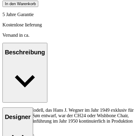
In den Warenkorb
5 Jahre Garantie
Kostenlose lieferung
Versand in ca.
Beschreibung
Das allererste Modell, das Hans J. Wegner im Jahr 1949 exklusiv für
Carl Hansen & Søn entwarf, war der CH24 oder Wishbone Chair,
Designer
der seit seiner Einführung im Jahr 1950 kontinuierlich in Produktion
gewesen ist.