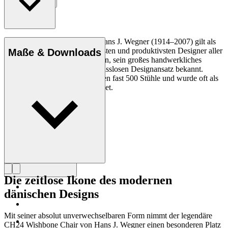
Entdecke mehr
Der dänische Möbeldesigner Hans J. Wegner (1914–2007) gilt als
einer der kreativsten, innovativsten und produktivsten Designer aller
Maße & Downloads
Zeiten und ist für seine Präzision, sein großes handwerkliches
Geschick und seinen kompromisslosen Designansatz bekannt.
Wegner entwarf in seinem Leben fast 500 Stühle und wurde oft als
der Meister des Stuhls bezeichnet.
Profil Hans J. Wegner
Die zeitlose Ikone des modernen
dänischen Designs
Mit seiner absolut unverwechselbaren Form nimmt der legendäre
CH24 Wishbone Chair von Hans J. Wegner einen besonderen Platz