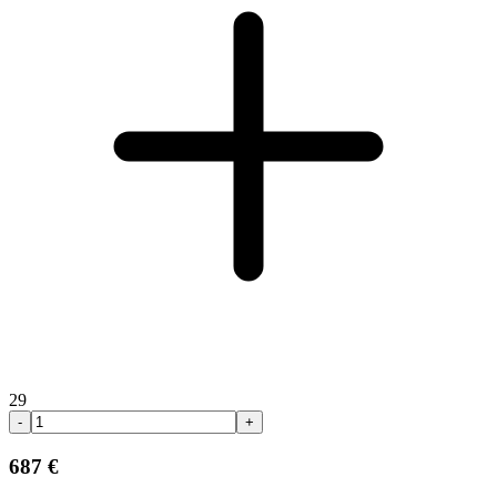
29
-
+
687 €