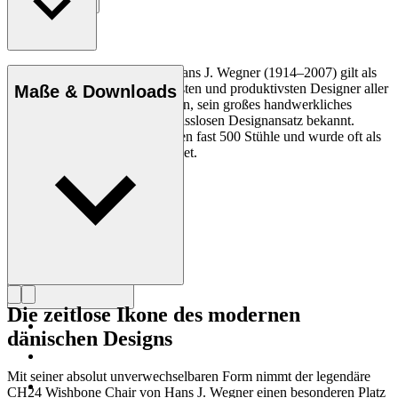
Entdecke mehr
Der dänische Möbeldesigner Hans J. Wegner (1914–2007) gilt als
einer der kreativsten, innovativsten und produktivsten Designer aller
Maße & Downloads
Zeiten und ist für seine Präzision, sein großes handwerkliches
Geschick und seinen kompromisslosen Designansatz bekannt.
Wegner entwarf in seinem Leben fast 500 Stühle und wurde oft als
der Meister des Stuhls bezeichnet.
Profil Hans J. Wegner
Die zeitlose Ikone des modernen
dänischen Designs
Mit seiner absolut unverwechselbaren Form nimmt der legendäre
CH24 Wishbone Chair von Hans J. Wegner einen besonderen Platz