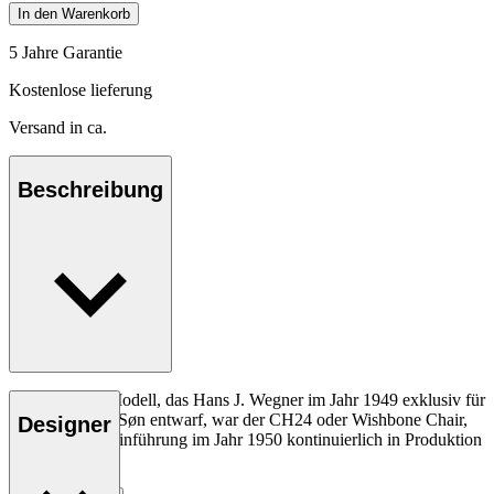
In den Warenkorb
5 Jahre Garantie
Kostenlose lieferung
Versand in ca.
Beschreibung
Das allererste Modell, das Hans J. Wegner im Jahr 1949 exklusiv für
Carl Hansen & Søn entwarf, war der CH24 oder Wishbone Chair,
Designer
der seit seiner Einführung im Jahr 1950 kontinuierlich in Produktion
gewesen ist.