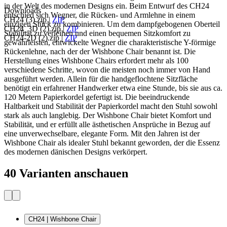
in der Welt des modernen Designs ein. Beim Entwurf des CH24
Downloads
entschied sich Wegner, die Rücken- und Armlehne in einem
CH24 (3).zip
|
ZIP
einzigen Stück zu kombinieren. Um dem dampfgebogenen Oberteil
CH24_3D (2).zip
|
ZIP
Stabilität zu verleihen und einen bequemen Sitzkomfort zu
CH24-2D (2).zip
|
ZIP
gewährleisten, entwickelte Wegner die charakteristische Y-förmige
Rückenlehne, nach der der Wishbone Chair benannt ist. Die
Herstellung eines Wishbone Chairs erfordert mehr als 100
verschiedene Schritte, wovon die meisten noch immer von Hand
ausgeführt werden. Allein für die handgeflochtene Sitzfläche
benötigt ein erfahrener Handwerker etwa eine Stunde, bis sie aus ca.
120 Metern Papierkordel gefertigt ist. Die beeindruckende
Haltbarkeit und Stabilität der Papierkordel macht den Stuhl sowohl
stark als auch langlebig. Der Wishbone Chair bietet Komfort und
Stabilität, und er erfüllt alle ästhetischen Ansprüche in Bezug auf
eine unverwechselbare, elegante Form. Mit den Jahren ist der
Wishbone Chair als idealer Stuhl bekannt geworden, der die Essenz
des modernen dänischen Designs verkörpert.
40 Varianten anschauen
CH24 | Wishbone Chair