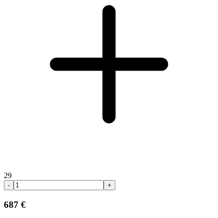
29
-
+
687 €