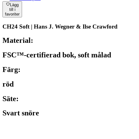
Lägg
till i
favoriter
CH24 Soft | Hans J. Wegner & Ilse Crawford
Material:
FSC™-certifierad bok, soft målad
Färg:
röd
Säte:
Svart snöre