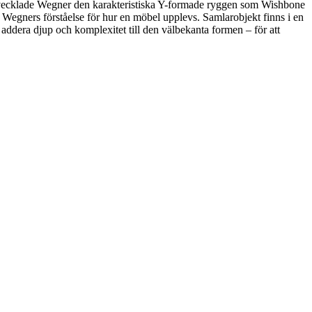
öd utvecklade Wegner den karakteristiska Y-formade ryggen som Wishbone
ed Wegners förståelse för hur en möbel upplevs. Samlarobjekt finns i en
 addera djup och komplexitet till den välbekanta formen – för att