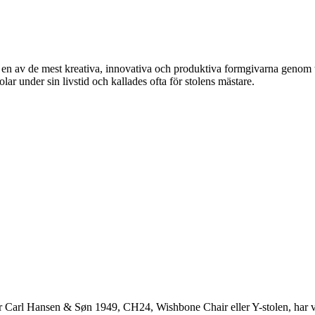
av de mest kreativa, innovativa och produktiva formgivarna genom tide
 under sin livstid och kallades ofta för stolens mästare.
r Carl Hansen & Søn 1949, CH24, Wishbone Chair eller Y-stolen, har v