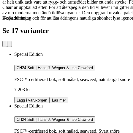
är helt unik tack vare att rygg- och armstödet bildar ett enda stycke
Chair är uppkallad efter. För att återspegla den tid vi lever i nu gif
av nio moderna men ändå tidlösa nyanser. Den noggrant utvalda paletten
skapa stämning och för att låta ådringens naturliga skönhet lysa igeno
Nedladdningar
Se 17 varianter
Special Edition
CH24 Soft | Hans J. Wegner & Ilse Crawford
FSC™-certifierad bok, soft målad, seaweed, naturfärgat snöre
7 203 kr
Lägg i varukorgen
Läs mer
Special Edition
CH24 Soft | Hans J. Wegner & Ilse Crawford
FSC™-certifierad bok, soft målad, seaweed, Svart snöre