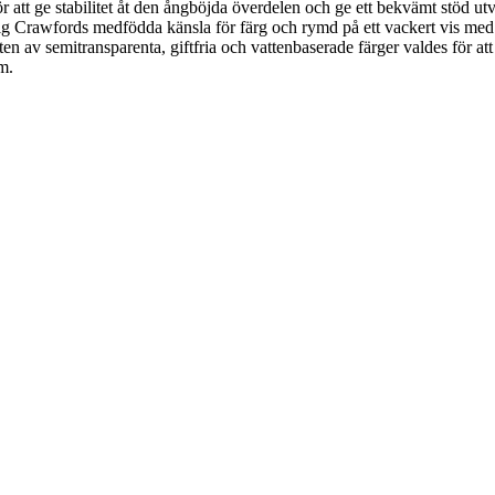
. För att ge stabilitet åt den ångböjda överdelen och ge ett bekvämt st
ter sig Crawfords medfödda känsla för färg och rymd på ett vackert vis m
 av semitransparenta, giftfria och vattenbaserade färger valdes för att
m.