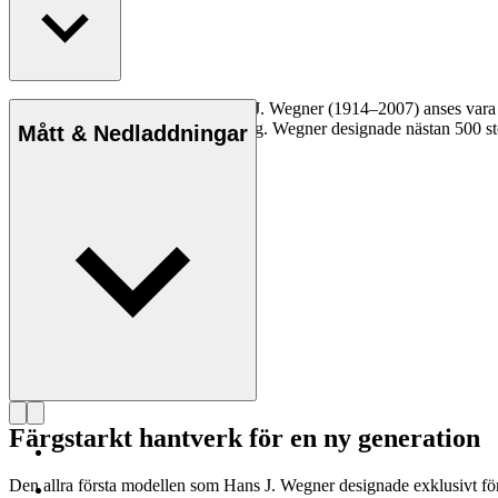
Den danske möbeldesignern Hans J. Wegner (1914–2007) anses vara en 
kompromisslösa syn på formgivning. Wegner designade nästan 500 stolar
Mått & Nedladdningar
Läs mer om Hans J. Wegner
Färgstarkt hantverk för en ny generation
Den allra första modellen som Hans J. Wegner designade exklusivt fö