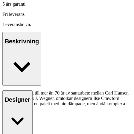
5 års garanti
Fri leverans
Leveranstid ca.
Beskrivning
Som en hyllning till mer än 70 år av samarbete mellan Carl Hansen
& Søn och Hans J. Wegner, omtolkar designern Ilse Crawford
Designer
CH24 Y-stolen i en palett med nio dämpade, men ändå komplexa
färger.
Läs mer