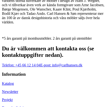
världens största tillverkare av möbler i design av Hans J. Wegner,
och vi tillverkar även verk av kända formgivare som Arne Jacobsen,
Børge Mogensen, Ole Wanscher, Kaare Klint, Poul Kjærholm,
Bodil Kjær och Tadao Ando. Carl Hansen & Søn representerar mer
än 100 år av dansk designhistoria och våra möbler säljs över hela
världen.
*5 års garanti på inomhusmöbler. 2 års garanti på utemöbler
Du är välkommen att kontakta oss (se
kontaktuppgifter nedan).
Telefon:
+45 66 12 14 04
E-post:
info@carlhansen.dk
Information
Katalog
Newsletter
Projekt