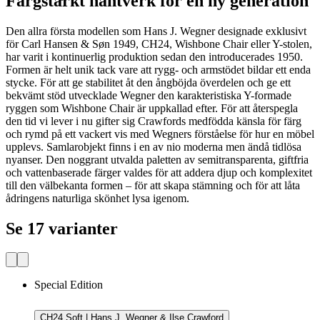
Färgstarkt hantverk för en ny generation
Den allra första modellen som Hans J. Wegner designade exklusivt
för Carl Hansen & Søn 1949, CH24, Wishbone Chair eller Y-stolen,
har varit i kontinuerlig produktion sedan den introducerades 1950.
Formen är helt unik tack vare att rygg- och armstödet bildar ett enda
stycke. För att ge stabilitet åt den ångböjda överdelen och ge ett
bekvämt stöd utvecklade Wegner den karakteristiska Y-formade
ryggen som Wishbone Chair är uppkallad efter. För att återspegla
den tid vi lever i nu gifter sig Crawfords medfödda känsla för färg
och rymd på ett vackert vis med Wegners förståelse för hur en möbel
upplevs. Samlarobjekt finns i en av nio moderna men ändå tidlösa
nyanser. Den noggrant utvalda paletten av semitransparenta, giftfria
och vattenbaserade färger valdes för att addera djup och komplexitet
till den välbekanta formen – för att skapa stämning och för att låta
ådringens naturliga skönhet lysa igenom.
Se 17 varianter
Special Edition
CH24 Soft | Hans J. Wegner & Ilse Crawford