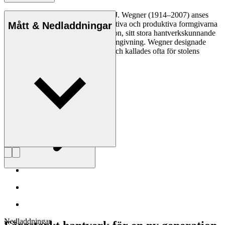
Den danske möbeldesignern Hans J. Wegner (1914–2007) anses
vara en av de mest kreativa, innovativa och produktiva formgivarna
Mått & Nedladdningar
genom tiderna, känd för sin precision, sitt stora hantverkskunnande
och sin kompromisslösa syn på formgivning. Wegner designade
nästan 500 stolar under sin livstid och kallades ofta för stolens
mästare.
Läs mer om Hans J. Wegner
Nedladdningar