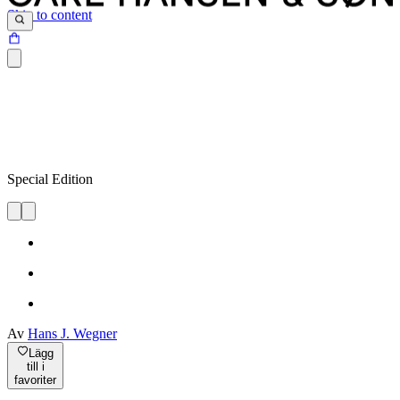
Skip to content
Special Edition
Av
Hans J. Wegner
Lägg
till i
favoriter