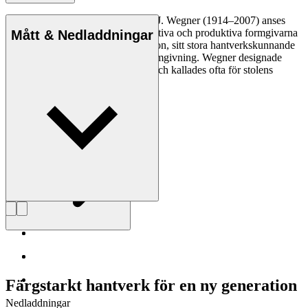
Den danske möbeldesignern Hans J. Wegner (1914–2007) anses
vara en av de mest kreativa, innovativa och produktiva formgivarna
Mått & Nedladdningar
genom tiderna, känd för sin precision, sitt stora hantverkskunnande
och sin kompromisslösa syn på formgivning. Wegner designade
nästan 500 stolar under sin livstid och kallades ofta för stolens
mästare.
Läs mer om Hans J. Wegner
Färgstarkt hantverk för en ny generation
Nedladdningar