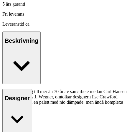
5 års garanti
Fri leverans
Leveranstid ca.
Beskrivning
Som en hyllning till mer än 70 år av samarbete mellan Carl Hansen
& Søn och Hans J. Wegner, omtolkar designern Ilse Crawford
Designer
CH24 Y-stolen i en palett med nio dämpade, men ändå komplexa
färger.
Läs mer