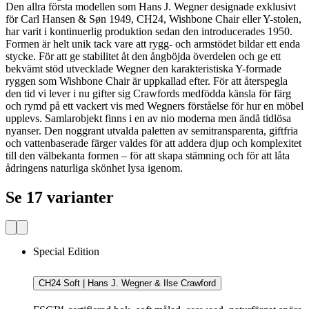
Den allra första modellen som Hans J. Wegner designade exklusivt
för Carl Hansen & Søn 1949, CH24, Wishbone Chair eller Y-stolen,
har varit i kontinuerlig produktion sedan den introducerades 1950.
Formen är helt unik tack vare att rygg- och armstödet bildar ett enda
stycke. För att ge stabilitet åt den ångböjda överdelen och ge ett
bekvämt stöd utvecklade Wegner den karakteristiska Y-formade
ryggen som Wishbone Chair är uppkallad efter. För att återspegla
den tid vi lever i nu gifter sig Crawfords medfödda känsla för färg
och rymd på ett vackert vis med Wegners förståelse för hur en möbel
upplevs. Samlarobjekt finns i en av nio moderna men ändå tidlösa
nyanser. Den noggrant utvalda paletten av semitransparenta, giftfria
och vattenbaserade färger valdes för att addera djup och komplexitet
till den välbekanta formen – för att skapa stämning och för att låta
ådringens naturliga skönhet lysa igenom.
Se 17 varianter
Special Edition
CH24 Soft | Hans J. Wegner & Ilse Crawford