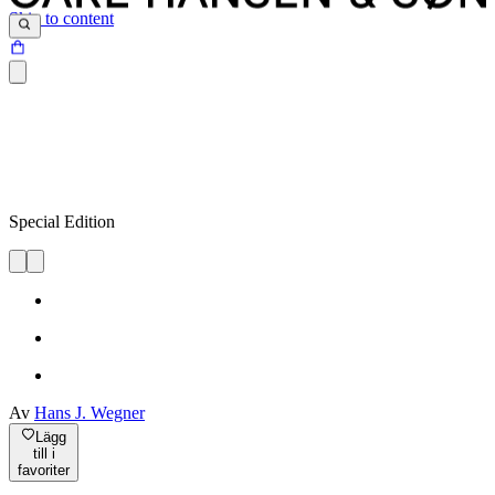
Skip to content
Special Edition
Av
Hans J. Wegner
Lägg
till i
favoriter