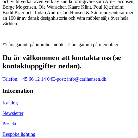
och vi tillverkar även verk av kända formgivare som Arne Jacobsen,
Børge Mogensen, Ole Wanscher, Kaare Klint, Poul Kjærholm,
Bodil Kjær och Tadao Ando. Carl Hansen & Søn representerar mer
än 100 år av dansk designhistoria och våra möbler säljs över hela
världen.
*5 års garanti på inomhusmöbler. 2 års garanti på utemöbler
Du är välkommen att kontakta oss (se
kontaktuppgifter nedan).
Telefon:
+45 66 12 14 04
E-post:
info@carlhansen.dk
Information
Katalog
Newsletter
Projekt
Bespoke lighting