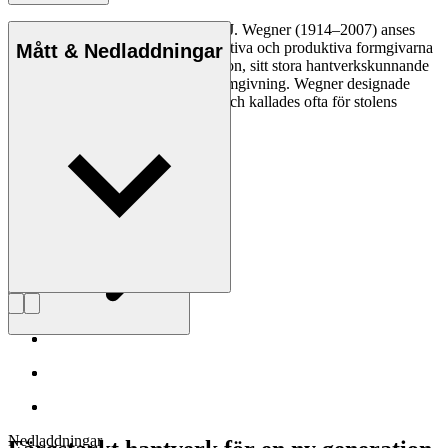
Den danske möbeldesignern Hans J. Wegner (1914–2007) anses
vara en av de mest kreativa, innovativa och produktiva formgivarna
Mått & Nedladdningar
genom tiderna, känd för sin precision, sitt stora hantverkskunnande
och sin kompromisslösa syn på formgivning. Wegner designade
nästan 500 stolar under sin livstid och kallades ofta för stolens
mästare.
Läs mer om Hans J. Wegner
Nedladdningar