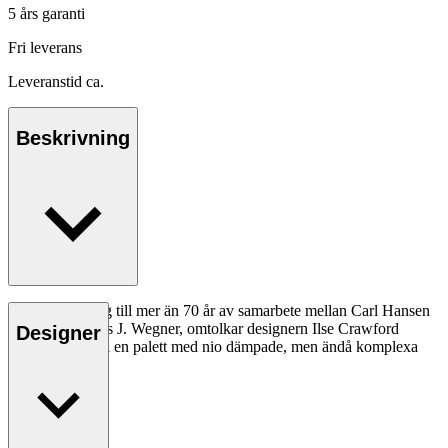
5 års garanti
Fri leverans
Leveranstid ca.
Beskrivning
Som en hyllning till mer än 70 år av samarbete mellan Carl Hansen
& Søn och Hans J. Wegner, omtolkar designern Ilse Crawford
Designer
CH24 Y-stolen i en palett med nio dämpade, men ändå komplexa
färger.
Läs mer