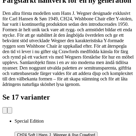
Färgstarkt hantverk för en ny generation
Den allra första modellen som Hans J. Wegner designade exklusivt
för Carl Hansen & Søn 1949, CH24, Wishbone Chair eller Y-stolen,
har varit i kontinuerlig produktion sedan den introducerades 1950.
Formen är helt unik tack vare att rygg- och armstödet bildar ett enda
stycke. För att ge stabilitet åt den ångböjda överdelen och ge ett
bekvämt stöd utvecklade Wegner den karakteristiska Y-formade
ryggen som Wishbone Chair är uppkallad efter. För att återspegla
den tid vi lever i nu gifter sig Crawfords medfödda känsla för färg
och rymd på ett vackert vis med Wegners förståelse för hur en möbel
upplevs. Samlarobjekt finns i en av nio moderna men ändå tidlösa
nyanser. Den noggrant utvalda paletten av semitransparenta, giftfria
och vattenbaserade färger valdes för att addera djup och komplexitet
till den välbekanta formen – för att skapa stämning och för att låta
ådringens naturliga skönhet lysa igenom.
Se 17 varianter
Special Edition
CH24 Soft | Hans J. Wegner & Ilse Crawford