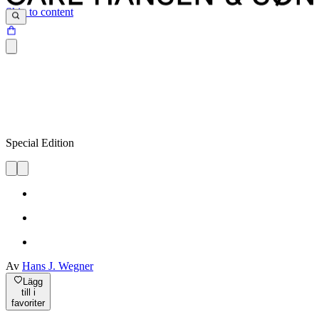
Skip to content
Special Edition
Av
Hans J. Wegner
Lägg
till i
favoriter