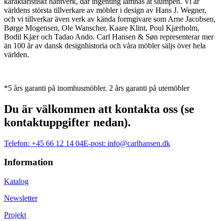
karaktäristiskt hantverk, där ingenting lämnas åt slumpen. Vi är
världens största tillverkare av möbler i design av Hans J. Wegner,
och vi tillverkar även verk av kända formgivare som Arne Jacobsen,
Børge Mogensen, Ole Wanscher, Kaare Klint, Poul Kjærholm,
Bodil Kjær och Tadao Ando. Carl Hansen & Søn representerar mer
än 100 år av dansk designhistoria och våra möbler säljs över hela
världen.
*5 års garanti på inomhusmöbler. 2 års garanti på utemöbler
Du är välkommen att kontakta oss (se
kontaktuppgifter nedan).
Telefon:
+45 66 12 14 04
E-post:
info@carlhansen.dk
Information
Katalog
Newsletter
Projekt