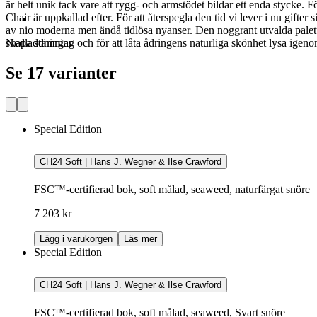
är helt unik tack vare att rygg- och armstödet bildar ett enda stycke
Chair är uppkallad efter. För att återspegla den tid vi lever i nu gif
av nio moderna men ändå tidlösa nyanser. Den noggrant utvalda paletten
skapa stämning och för att låta ådringens naturliga skönhet lysa igeno
Nedladdningar
Se 17 varianter
Special Edition
CH24 Soft | Hans J. Wegner & Ilse Crawford
FSC™-certifierad bok, soft målad, seaweed, naturfärgat snöre
7 203 kr
Lägg i varukorgen
Läs mer
Special Edition
CH24 Soft | Hans J. Wegner & Ilse Crawford
FSC™-certifierad bok, soft målad, seaweed, Svart snöre