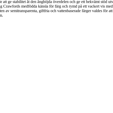
. För att ge stabilitet åt den ångböjda överdelen och ge ett bekvämt st
ter sig Crawfords medfödda känsla för färg och rymd på ett vackert vis m
 av semitransparenta, giftfria och vattenbaserade färger valdes för att
m.