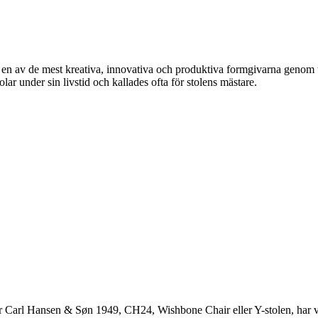
av de mest kreativa, innovativa och produktiva formgivarna genom tide
 under sin livstid och kallades ofta för stolens mästare.
r Carl Hansen & Søn 1949, CH24, Wishbone Chair eller Y-stolen, har v