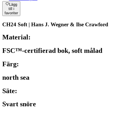
Lägg
till i
favoriter
CH24 Soft | Hans J. Wegner & Ilse Crawford
Material:
FSC™-certifierad bok, soft målad
Färg:
north sea
Säte:
Svart snöre