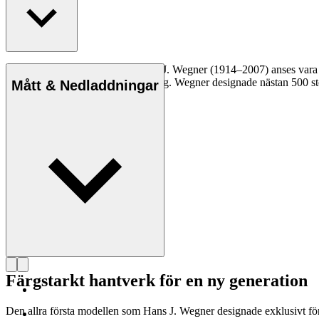
Den danske möbeldesignern Hans J. Wegner (1914–2007) anses vara en 
kompromisslösa syn på formgivning. Wegner designade nästan 500 stolar
Mått & Nedladdningar
Läs mer om Hans J. Wegner
Färgstarkt hantverk för en ny generation
Den allra första modellen som Hans J. Wegner designade exklusivt fö