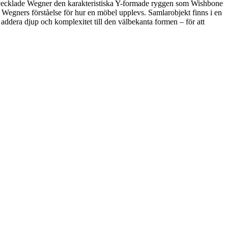
öd utvecklade Wegner den karakteristiska Y-formade ryggen som Wishbone
ed Wegners förståelse för hur en möbel upplevs. Samlarobjekt finns i en
 addera djup och komplexitet till den välbekanta formen – för att