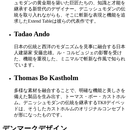
ュモダンの黄金期を築いた巨匠たちの、知識と才能を
継承する新世代のデザイナー。デニッシュモダンの伝
統を取り入れながらも、そこに斬新な表現と機能を追
求したExtend Tableは彼らの代表作です。
Tadao Ando
日本の伝統と西洋のモダニズムを見事に融合する日本
人建築家 安藤忠雄。ル・コルビュジェの影響を受け
た、機能を重視した、ミニマルで斬新な作風で知られ
ています。
Thomas Bo Kastholm
多様な素材を融合することで、明確な機能と美しさを
備えた製品を生み出す、トーマス・ボー・カストホル
ム。デニッシュモダンの伝統を継承するTK8デイベッ
ドは、そうしたカストホルムのオリジナルコンセプト
が形になったものです。
デンマークデザイン