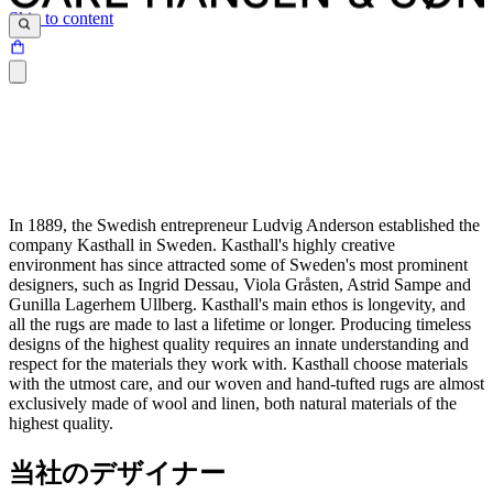
Skip to content
In 1889, the Swedish entrepreneur Ludvig Anderson established the
company Kasthall in Sweden. Kasthall's highly creative
environment has since attracted some of Sweden's most prominent
designers, such as Ingrid Dessau, Viola Gråsten, Astrid Sampe and
Gunilla Lagerhem Ullberg. Kasthall's main ethos is longevity, and
all the rugs are made to last a lifetime or longer. Producing timeless
designs of the highest quality requires an innate understanding and
respect for the materials they work with. Kasthall choose materials
with the utmost care, and our woven and hand-tufted rugs are almost
exclusively made of wool and linen, both natural materials of the
highest quality.
当社のデザイナー