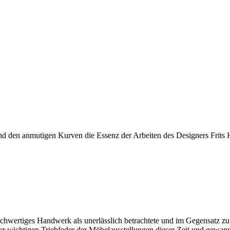
und den anmutigen Kurven die Essenz der Arbeiten des Designers Frits
ochwertiges Handwerk als unerlässlich betrachtete und im Gegensatz zu
 wichtigen Triebfeder der Möbelausstellungen dieser Zeit und gewann 