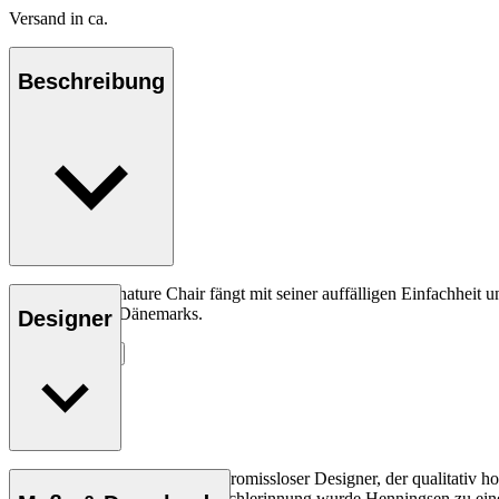
Versand in ca.
Beschreibung
Der FH429 Signature Chair fängt mit seiner auffälligen Einfachheit 
Möbeldesigner Dänemarks.
Designer
Entdecke mehr
Frits Henningsen war ein kompromissloser Designer, der qualitativ h
Mitglied der Kopenhagener Tischlerinnung wurde Henningsen zu einer