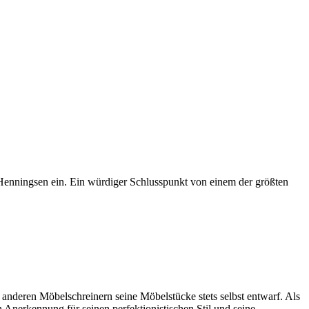
 Henningsen ein. Ein würdiger Schlusspunkt von einem der größten
 anderen Möbelschreinern seine Möbelstücke stets selbst entwarf. Als
Anerkennung für seinen perfektionistischen Stil und seine