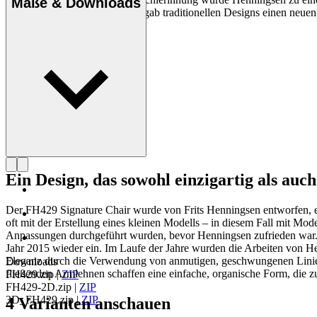
Maße & Downloads
dynamische Persönlichkeit. Er gab traditionellen Designs einen neue
Profil Frits Henningsen
Ein Design, das sowohl einzigartig als auch 
Der FH429 Signature Chair wurde von Frits Henningsen entworfen, ei
oft mit der Erstellung eines kleinen Modells – in diesem Fall mit M
Anpassungen durchgeführt wurden, bevor Henningsen zufrieden war. 
Jahr 2015 wieder ein. Im Laufe der Jahre wurden die Arbeiten von He
Eleganz durch die Verwendung von anmutigen, geschwungenen Linien 
Downloads
fließenden Armlehnen schaffen eine einfache, organische Form, die z
FH429.zip
|
ZIP
FH429-2D.zip
|
ZIP
3D_FH429.zip
|
ZIP
4 Varianten anschauen