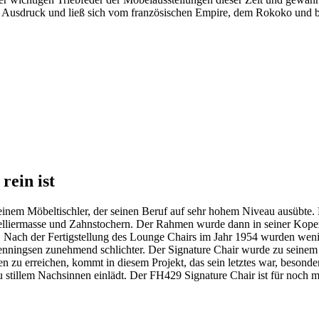
n Ausdruck und ließ sich vom französischen Empire, dem Rokoko und br
rein ist
nem Möbeltischler, der seinen Beruf auf sehr hohem Niveau ausübte. H
odelliermasse und Zahnstochern. Der Rahmen wurde dann in seiner Kope
Nach der Fertigstellung des Lounge Chairs im Jahr 1954 wurden wenig
nningsen zunehmend schlichter. Der Signature Chair wurde zu seinem r
zu erreichen, kommt in diesem Projekt, das sein letztes war, besond
u stillem Nachsinnen einlädt. Der FH429 Signature Chair ist für noch