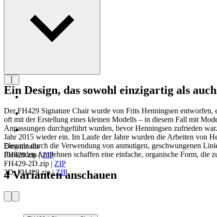
Ein Design, das sowohl einzigartig als auch 
Der FH429 Signature Chair wurde von Frits Henningsen entworfen, ei
oft mit der Erstellung eines kleinen Modells – in diesem Fall mit M
Anpassungen durchgeführt wurden, bevor Henningsen zufrieden war. 
Jahr 2015 wieder ein. Im Laufe der Jahre wurden die Arbeiten von He
Eleganz durch die Verwendung von anmutigen, geschwungenen Linien 
Downloads
fließenden Armlehnen schaffen eine einfache, organische Form, die z
FH429.zip
|
ZIP
FH429-2D.zip
|
ZIP
3D_FH429.zip
|
ZIP
4 Varianten anschauen