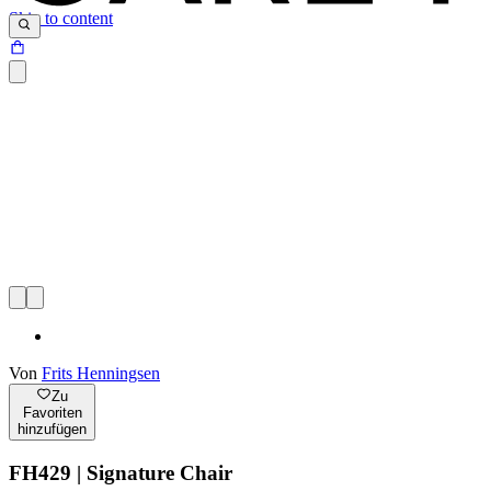
Skip to content
Von
Frits Henningsen
Zu
Favoriten
hinzufügen
FH429 | Signature Chair