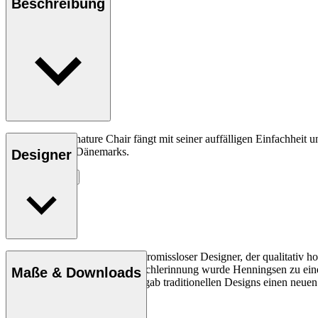
Beschreibung
Der FH429 Signature Chair fängt mit seiner auffälligen Einfachheit 
Möbeldesigner Dänemarks.
Designer
Entdecke mehr
Frits Henningsen war ein kompromissloser Designer, der qualitativ h
Mitglied der Kopenhagener Tischlerinnung wurde Henningsen zu einer
Maße & Downloads
dynamische Persönlichkeit. Er gab traditionellen Designs einen neue
Profil Frits Henningsen