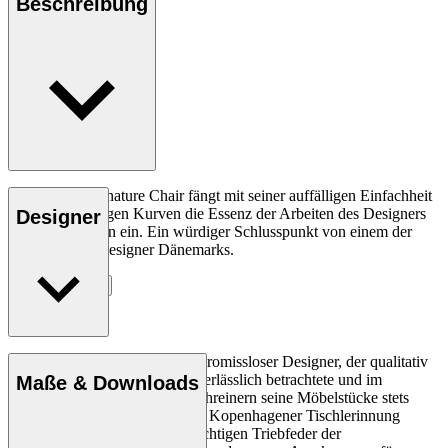
Beschreibung
Der FH429 Signature Chair fängt mit seiner auffälligen Einfachheit
und den anmutigen Kurven die Essenz der Arbeiten des Designers
Designer
Frits Henningsen ein. Ein würdiger Schlusspunkt von einem der
größten Möbeldesigner Dänemarks.
Entdecke mehr
Frits Henningsen war ein kompromissloser Designer, der qualitativ
hochwertiges Handwerk als unerlässlich betrachtete und im
Maße & Downloads
Gegensatz zu anderen Möbelschreinern seine Möbelstücke stets
selbst entwarf. Als Mitglied der Kopenhagener Tischlerinnung
wurde Henningsen zu einer wichtigen Triebfeder der