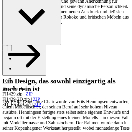
Möbelausstellungen dieser Zeit und gewann Anerkennung für
seinen perfektionistischen Stil und seine dynamische Persönlichkeit.
Er gab traditionellen Designs einen neuen Ausdruck und ließ sich
vom französischen Empire, dem Rokoko und britischen Möbeln aus
dem 17. Jahrhundert inspirieren.
Profil Frits Henningsen
Ein Design, das sowohl einzigartig als
auch rein ist
Downloads
FH429.zip
|
ZIP
FH429-2D.zip
|
ZIP
Der FH429 Signature Chair wurde von Frits Henningsen entworfen,
3D_FH429.zip
|
ZIP
einem Möbeltischler, der seinen Beruf auf sehr hohem Niveau
ausübte. Henningsen fertigte stets selbst seine eigenen Entwürfe und
begann oft mit der Erstellung eines kleinen Modells – in diesem Fall
mit Modelliermasse und Zahnstochern. Der Rahmen wurde dann in
seiner Kopenhagener Werkstatt hergestellt, wobei monatelange Tests