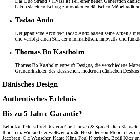
Das Duo Strand + Hvass ist Teil einer neuen Generation dänisch
haben sie einen Beitrag zur modernen dänischen Möbeltradition
Tadao Ando
Der japanische Architekt Tadao Ando basiert seine Arbeit auf 
und verfolgt einen Stil, der minimalistisch, innovativ und funktio
Thomas Bo Kastholm
Thomas Bo Kastholm entwirft Designs, die verschiedene Mater
Grundprinzipien des klassischen, modernen dänischen Designs is
Dänisches Design
Authentisches Erlebnis
Bis zu 5 Jahre Garantie*
Beim Kauf eines Produkts von Carl Hansen & Søn erhalten Sie weit me
Ihnen ein. Wir sind der weltweit größte Hersteller von Möbeln des 
Jacobsen, Ole Wanscher, Kaare Klint, Poul Kjærholm, Bodil Kjær und