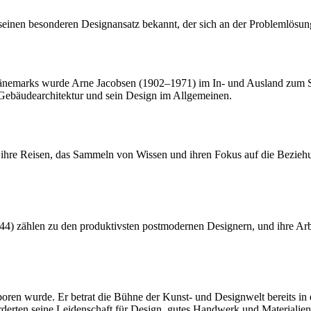
seinen besonderen Designansatz bekannt, der sich an der Problemlösung 
Dänemarks wurde Arne Jacobsen (1902–1971) im In- und Ausland zum S
Gebäudearchitektur und sein Design im Allgemeinen.
h ihre Reisen, das Sammeln von Wissen und ihren Fokus auf die Bezieh
 zählen zu den produktivsten postmodernen Designern, und ihre Arbeit
oren wurde. Er betrat die Bühne der Kunst- und Designwelt bereits in 
förderten seine Leidenschaft für Design, gutes Handwerk und Materialie