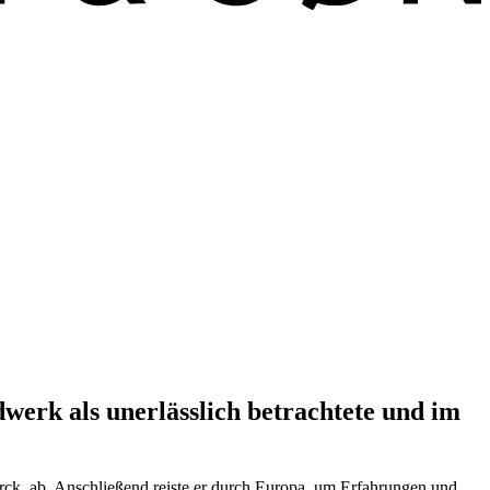
werk als unerlässlich betrachtete und im
ørck, ab. Anschließend reiste er durch Europa, um Erfahrungen und