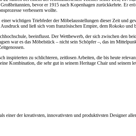
nd Großbritannien, bevor er 1915 nach Kopenhagen zurückkehrte. Er er
onsprozesse verbessern wollte.
iner wichtigen Triebfeder der Möbelausstellungen dieser Zeit und gew
en Ausdruck und
ließ sich vom französischen Empire, dem Rokoko und br
chhochschule, beeinflusst. Der Wettbewerb, der sich zwischen den beid
sen war es das Möbelstück – nicht sein Schöpfer –, das im Mittelpunk
 Zeitgenossen.
h inspirierten zu schlichteren, zeitlosen Arbeiten, die bis heute releva
eine Kombination, die sehr gut in seinem Heritage Chair und seinem let
 einer der kreativsten, innovativsten und produktivsten Designer aller 