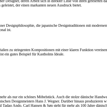
er Designer, deren Arbeit sich in direkter Linie von ihren gefeierten 
 geleistet, der einen markanten neuen Ausdruck bietet.
einer Designphilosophie, die japanische Designtraditionen mit modernem
nal ist.
ialien zu stringenten Kompositionen mit einer klaren Funktion verei
t ein gutes Beispiel für Kastholms Ideale.
hr als nur ein schönes Möbelstück. Auch die stolze dänische Handwerkst
dänischen Designmeisters Hans J. Wegner. Darüber hinaus produzieren 
 Tadao Ando. Carl Hansen & Søn steht für mehr als 100 Jahre dänische