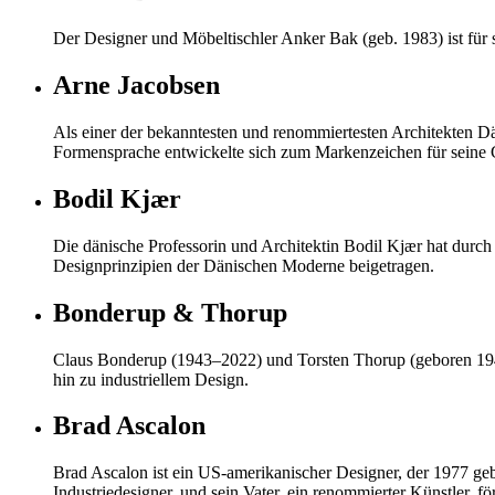
Der Designer und Möbeltischler Anker Bak (geb. 1983) ist für 
Arne Jacobsen
Als einer der bekanntesten und renommiertesten Architekten 
Formensprache entwickelte sich zum Markenzeichen für seine 
Bodil Kjær
Die dänische Professorin und Architektin Bodil Kjær hat durc
Designprinzipien der Dänischen Moderne beigetragen.
Bonderup & Thorup
Claus Bonderup (1943–2022) und Torsten Thorup (geboren 1944)
hin zu industriellem Design.
Brad Ascalon
Brad Ascalon ist ein US-amerikanischer Designer, der 1977 geb
Industriedesigner, und sein Vater, ein renommierter Künstler, 