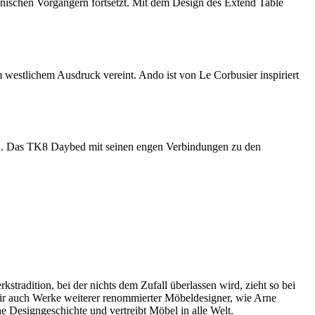
dänischen Vorgängern fortsetzt. Mit dem Design des Extend Table
 westlichem Ausdruck vereint. Ando ist von Le Corbusier inspiriert
nen. Das TK8 Daybed mit seinen engen Verbindungen zu den
radition, bei der nichts dem Zufall überlassen wird, zieht so bei
wir auch Werke weiterer renommierter Möbeldesigner, wie Arne
 Designgeschichte und vertreibt Möbel in alle Welt.