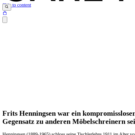
Skip to content
Frits Henningsen war ein kompromissloser 
Gegensatz zu anderen Möbelschreinern sein
Klassische Designs mit exzellenter Handwerkskunst
Henningsen (1889-1965) schloss seine Tischlerlehre 1911 im Alter von