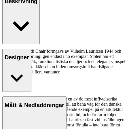
Beskrivning
VLA61 Monarch Chair formgavs av Vilhelm Lauritzen 1944 och
tillverkades ursprungligen endast i tio exemplar. Stolen har ett
Designer
poetiskt formspråk, funktionalistiska detaljer och ett elegant samspel
mellan den mjuka klädseln och den omsorgsfullt handslipade
stommen. Finns i flera varianter.
Läs mer
Vilhelm Lauritzen (1894–1984) var en av de mest inflytelserika
arkitekterna i Danmark och bidrog till att bana väg för den danska
Mått & Nedladdningar
modernismen med verk som är bestående exempel på en arkitektur
som var ny och revolutionerande för sin tid, och där form följer
funktion. Under hela sin karriär höll Lauritzen fast vid inställningen
att arkitekturen ska vara tillämpad konst för alla – inte bara för ett