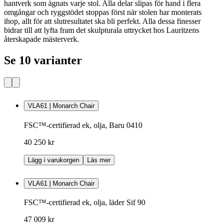
hantverk som ägnats varje stol. Alla delar slipas för hand i flera
omgångar och ryggstödet stoppas först när stolen har monterats
ihop, allt för att slutresultatet ska bli perfekt. Alla dessa finesser
bidrar till att lyfta fram det skulpturala uttrycket hos Lauritzens
återskapade mästerverk.
Se 10 varianter
VLA61 | Monarch Chair
FSC™-certifierad ek, olja, Baru 0410
40 250 kr
Lägg i varukorgen
Läs mer
VLA61 | Monarch Chair
FSC™-certifierad ek, olja, läder Sif 90
47 009 kr