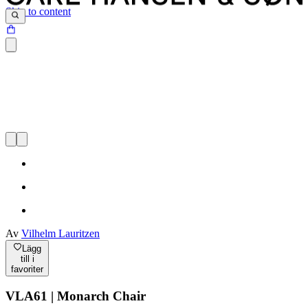
Skip to content
Av
Vilhelm Lauritzen
Lägg
till i
favoriter
VLA61 | Monarch Chair