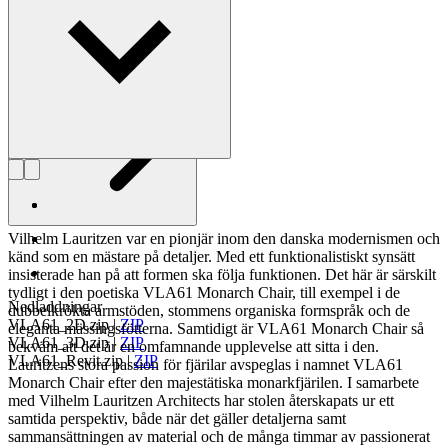
fåtal privilegierade.
Läs mer om Vilhelm Lauritzen
Vilhelm Lauritzen var en pionjär inom den danska modernismen och
känd som en mästare på detaljer. Med ett funktionalistiskt synsätt
insisterade han på att formen ska följa funktionen. Det här är särskilt
tydligt i den poetiska VLA61 Monarch Chair, till exempel i de
Nedladdningar
dubbelkrökta armstöden, stommens organiska formspråk och de
VLA61_2D.zip
|
ZIP
eleganta mässingsfötterna. Samtidigt är VLA61 Monarch Chair så
VLA61_3D.zip
|
ZIP
bekväm att det är en omfamnande upplevelse att sitta i den.
VLA61_Revit.zip
|
ZIP
Lauritzens stora passion för fjärilar avspeglas i namnet VLA61
Monarch Chair efter den majestätiska monarkfjärilen. I samarbete
med Vilhelm Lauritzen Architects har stolen återskapats ur ett
samtida perspektiv, både när det gäller detaljerna samt
sammansättningen av material och de många timmar av passionerat