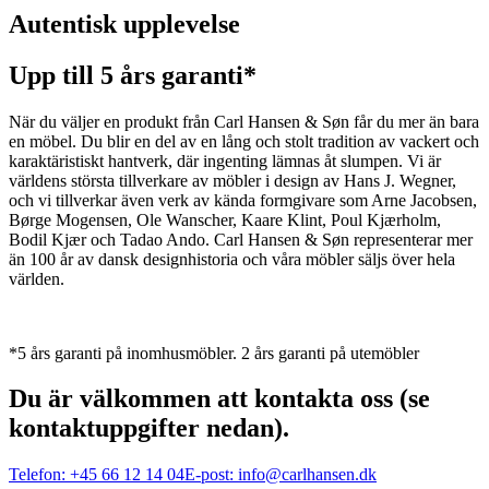
Autentisk upplevelse
Upp till 5 års garanti*
När du väljer en produkt från Carl Hansen & Søn får du mer än bara
en möbel. Du blir en del av en lång och stolt tradition av vackert och
karaktäristiskt hantverk, där ingenting lämnas åt slumpen. Vi är
världens största tillverkare av möbler i design av Hans J. Wegner,
och vi tillverkar även verk av kända formgivare som Arne Jacobsen,
Børge Mogensen, Ole Wanscher, Kaare Klint, Poul Kjærholm,
Bodil Kjær och Tadao Ando. Carl Hansen & Søn representerar mer
än 100 år av dansk designhistoria och våra möbler säljs över hela
världen.
*5 års garanti på inomhusmöbler. 2 års garanti på utemöbler
Du är välkommen att kontakta oss (se
kontaktuppgifter nedan).
Telefon:
+45 66 12 14 04
E-post:
info@carlhansen.dk