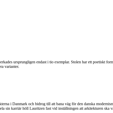
des ursprungligen endast i tio exemplar. Stolen har ett poetiskt formsp
a varianter.
tekterna i Danmark och bidrog till att bana väg för den danska moderni
 sin karriär höll Lauritzen fast vid inställningen att arkitekturen ska var