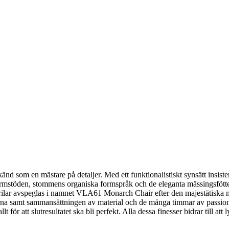
som en mästare på detaljer. Med ett funktionalistiskt synsätt insisterad
rmstöden, stommens organiska formspråk och de eleganta mässingsfött
järilar avspeglas i namnet VLA61 Monarch Chair efter den majestätiska 
jerna samt sammansättningen av material och de många timmar av passioner
 för att slutresultatet ska bli perfekt. Alla dessa finesser bidrar till at