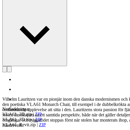
Läs mer om Vilhelm Lauritzen
Vilhelm Lauritzen var en pionjär inom den danska modernismen och känd 
den poetiska VLA61 Monarch Chair, till exempel i de dubbelkrökta a
Nedladdningar
omfamnande upplevelse att sitta i den. Lauritzens stora passion för f
VLA61_2D.zip
|
ZIP
stolen återskapats ur ett samtida perspektiv, både när det gäller detal
VLA61_3D.zip
|
ZIP
omgångar och ryggstödet stoppas först när stolen har monterats ihop, allt
VLA61_Revit.zip
|
ZIP
mästerverk.