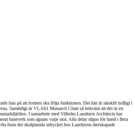
e han på att formen ska följa funktionen. Det här är särskilt tydligt i
erna. Samtidigt är VLA61 Monarch Chair så bekväm att det är en
monarkfjärilen. I samarbete med Vilhelm Lauritzen Architects har
at hantverk som ägnats varje stol. Alla delar slipas för hand i flera
t lyfta fram det skulpturala uttrycket hos Lauritzens återskapade