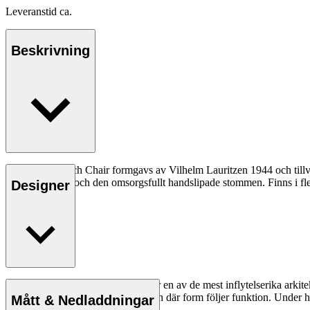
Leveranstid ca.
Beskrivning
VLA61 Monarch Chair formgavs av Vilhelm Lauritzen 1944 och tillverka
mjuka klädseln och den omsorgsfullt handslipade stommen. Finns i fler
Designer
Läs mer
Vilhelm Lauritzen (1894–1984) var en av de mest inflytelserika arki
och revolutionerande för sin tid, och där form följer funktion. Under hela
Mått & Nedladdningar