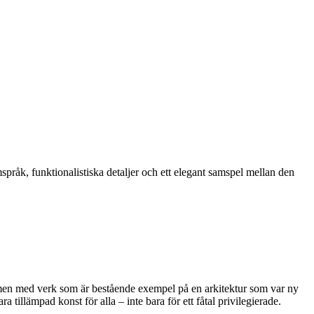
råk, funktionalistiska detaljer och ett elegant samspel mellan den
smen med verk som är bestående exempel på en arkitektur som var ny
a tillämpad konst för alla – inte bara för ett fåtal privilegierade.