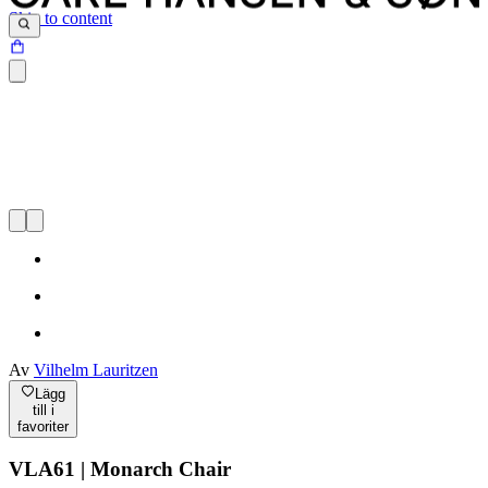
Skip to content
Av
Vilhelm Lauritzen
Lägg
till i
favoriter
VLA61 | Monarch Chair