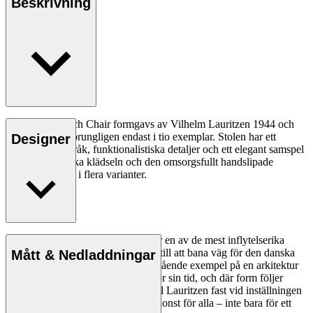
Beskrivning
VLA61 Monarch Chair formgavs av Vilhelm Lauritzen 1944 och
tillverkades ursprungligen endast i tio exemplar. Stolen har ett
Designer
poetiskt formspråk, funktionalistiska detaljer och ett elegant samspel
mellan den mjuka klädseln och den omsorgsfullt handslipade
stommen. Finns i flera varianter.
Läs mer
Vilhelm Lauritzen (1894–1984) var en av de mest inflytelserika
arkitekterna i Danmark och bidrog till att bana väg för den danska
Mått & Nedladdningar
modernismen med verk som är bestående exempel på en arkitektur
som var ny och revolutionerande för sin tid, och där form följer
funktion. Under hela sin karriär höll Lauritzen fast vid inställningen
att arkitekturen ska vara tillämpad konst för alla – inte bara för ett