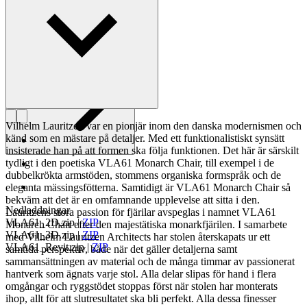
fåtal privilegierade.
Läs mer om Vilhelm Lauritzen
Vilhelm Lauritzen var en pionjär inom den danska modernismen och
känd som en mästare på detaljer. Med ett funktionalistiskt synsätt
insisterade han på att formen ska följa funktionen. Det här är särskilt
tydligt i den poetiska VLA61 Monarch Chair, till exempel i de
dubbelkrökta armstöden, stommens organiska formspråk och de
eleganta mässingsfötterna. Samtidigt är VLA61 Monarch Chair så
bekväm att det är en omfamnande upplevelse att sitta i den.
Nedladdningar
Lauritzens stora passion för fjärilar avspeglas i namnet VLA61
VLA61_2D.zip
|
ZIP
Monarch Chair efter den majestätiska monarkfjärilen. I samarbete
VLA61_3D.zip
|
ZIP
med Vilhelm Lauritzen Architects har stolen återskapats ur ett
VLA61_Revit.zip
|
ZIP
samtida perspektiv, både när det gäller detaljerna samt
sammansättningen av material och de många timmar av passionerat
hantverk som ägnats varje stol. Alla delar slipas för hand i flera
omgångar och ryggstödet stoppas först när stolen har monterats
ihop, allt för att slutresultatet ska bli perfekt. Alla dessa finesser