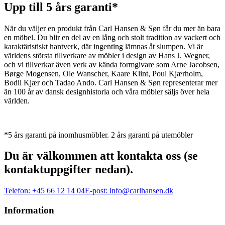
Upp till 5 års garanti*
När du väljer en produkt från Carl Hansen & Søn får du mer än bara
en möbel. Du blir en del av en lång och stolt tradition av vackert och
karaktäristiskt hantverk, där ingenting lämnas åt slumpen. Vi är
världens största tillverkare av möbler i design av Hans J. Wegner,
och vi tillverkar även verk av kända formgivare som Arne Jacobsen,
Børge Mogensen, Ole Wanscher, Kaare Klint, Poul Kjærholm,
Bodil Kjær och Tadao Ando. Carl Hansen & Søn representerar mer
än 100 år av dansk designhistoria och våra möbler säljs över hela
världen.
*5 års garanti på inomhusmöbler. 2 års garanti på utemöbler
Du är välkommen att kontakta oss (se
kontaktuppgifter nedan).
Telefon:
+45 66 12 14 04
E-post:
info@carlhansen.dk
Information