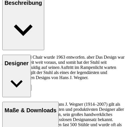
Beschreibung
Der CH07 Shell Chair wurde 1963 entworfen. aber Das Design war
jedoch seiner Zeit weit voraus, und somit hat der Stuhl seit
Designer
Jahrzehnten geduldig auf seinen Auftritt im Rampenlicht warten
müssen. Heute gilt der Stuhl als eines der legendärsten und
bahnbrechendsten Designs von Hans J. Wegner.
Entdecke mehr
Der dänische Möbeldesigner Hans J. Wegner (1914–2007) gilt als
einer der kreativsten, innovativsten und produktivsten Designer aller
Maße & Downloads
Zeiten und ist für seine Präzision, sein großes handwerkliches
Geschick und seinen kompromisslosen Designansatz bekannt.
Wegner entwarf in seinem Leben fast 500 Stühle und wurde oft als