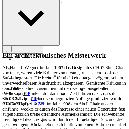
der Meister des Stuhls bezeichnet.
Profil Hans J. Wegner
Ein architektonisches Meisterwerk
Als Hans J. Wegner im Jahr 1963 das Design des CH07 Shell Chair
vorstellte, waren viele Kritiker vom avantgardistischen Look des
Stuhls begeistert. Die breite Öffentlichkeit dagegen zögerte, seinen
unverwechselbaren Ausdruck zu akzeptieren. Gemischte Kritiken in
den 1960er Jahren zusammen mit den weniger ausgefeilten
Downloads
Produktionstechniken der damaligen Zeit führten dazu, dass der
CH07.zip
|
ZIP
Shell Chair nur in einer sehr begrenzten Auflage produziert wurde.
CH07-2D.zip
|
ZIP
Als Carl Hansen & Søn im Jahr 1998 den Shell Chair wieder
CH07_3D (1).zip
|
ZIP
einführte, weckte er durch das Interesse einer neuen Generation fast
augenblicklich breite öffentliche Aufmerksamkeit. Die schwebende
Leichtigkeit des Designs wird durch den flügelartigen Sitz und die
geschwungene Rückenlehne erzielt, die von einem Rahmen mit drei