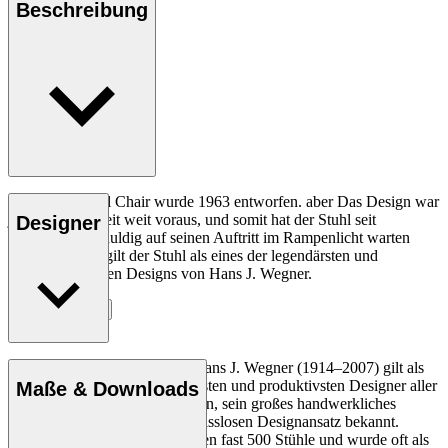
Beschreibung
Der CH07 Shell Chair wurde 1963 entworfen. aber Das Design war
jedoch seiner Zeit weit voraus, und somit hat der Stuhl seit
Designer
Jahrzehnten geduldig auf seinen Auftritt im Rampenlicht warten
müssen. Heute gilt der Stuhl als eines der legendärsten und
bahnbrechendsten Designs von Hans J. Wegner.
Entdecke mehr
Der dänische Möbeldesigner Hans J. Wegner (1914–2007) gilt als
einer der kreativsten, innovativsten und produktivsten Designer aller
Maße & Downloads
Zeiten und ist für seine Präzision, sein großes handwerkliches
Geschick und seinen kompromisslosen Designansatz bekannt.
Wegner entwarf in seinem Leben fast 500 Stühle und wurde oft als