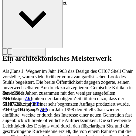
der Meister des Stuhls bezeichnet.
Profil Hans J. Wegner
Ein architektonisches Meisterwerk
Als Hans J. Wegner im Jahr 1963 das Design des CH07 Shell Chair
vorstellte, waren viele Kritiker vom avantgardistischen Look des
Stuhls begeistert. Die breite Öffentlichkeit dagegen zögerte, seinen
unverwechselbaren Ausdruck zu akzeptieren. Gemischte Kritiken in
den 1960er Jahren zusammen mit den weniger ausgefeilten
Downloads
Produktionstechniken der damaligen Zeit führten dazu, dass der
CH07.zip
|
ZIP
Shell Chair nur in einer sehr begrenzten Auflage produziert wurde.
CH07-2D.zip
|
ZIP
Als Carl Hansen & Søn im Jahr 1998 den Shell Chair wieder
CH07_3D (1).zip
|
ZIP
einführte, weckte er durch das Interesse einer neuen Generation fast
augenblicklich breite öffentliche Aufmerksamkeit. Die schwebende
Leichtigkeit des Designs wird durch den flügelartigen Sitz und die
geschwungene Rückenlehne erzielt, die von einem Rahmen mit drei