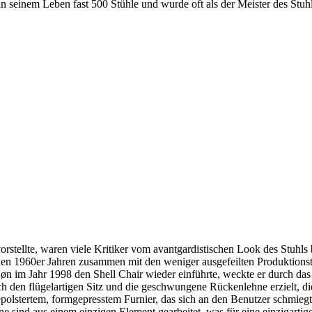
seinem Leben fast 500 Stühle und wurde oft als der Meister des Stuhl
tellte, waren viele Kritiker vom avantgardistischen Look des Stuhls be
n 1960er Jahren zusammen mit den weniger ausgefeilten Produktionstec
n im Jahr 1998 den Shell Chair wieder einführte, weckte er durch das In
 den flügelartigen Sitz und die geschwungene Rückenlehne erzielt, d
epolstertem, formgepresstem Furnier, das sich an den Benutzer schmieg
 sind aus einem einzigen Element gearbeitet, was für eine einzigartige 