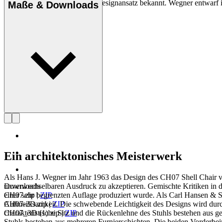
und seinen kompromisslosen Designansatz bekannt. Wegner entwarf in 
Maße & Downloads
Profil Hans J. Wegner
Ein architektonisches Meisterwerk
Als Hans J. Wegner im Jahr 1963 das Design des CH07 Shell Chair vors
Downloads
unverwechselbaren Ausdruck zu akzeptieren. Gemischte Kritiken in de
CH07.zip
|
ZIP
einer sehr begrenzten Auflage produziert wurde. Als Carl Hansen & Sø
CH07-2D.zip
|
ZIP
Aufmerksamkeit. Die schwebende Leichtigkeit des Designs wird durch
CH07_3D (1).zip
|
ZIP
charakteristische Sitz und die Rückenlehne des Stuhls bestehen aus g
Stuhls bestehen aus mehreren Furnierschichten. Die beiden Vorderbeine