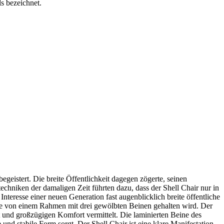
s bezeichnet.
geistert. Die breite Öffentlichkeit dagegen zögerte, seinen
hniken der damaligen Zeit führten dazu, dass der Shell Chair nur in
teresse einer neuen Generation fast augenblicklich breite öffentliche
ie von einem Rahmen mit drei gewölbten Beinen gehalten wird. Der
t und großzügigen Komfort vermittelt. Die laminierten Beine des
und stabile Form sorgt. Der Shell Chair ist eine klare Manifestation