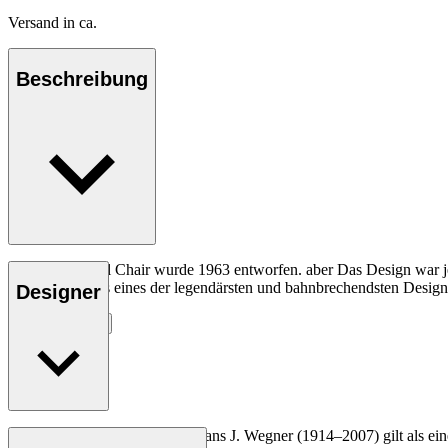
Versand in ca.
Beschreibung
Der CH07 Shell Chair wurde 1963 entworfen. aber Das Design war jedo
gilt der Stuhl als eines der legendärsten und bahnbrechendsten Desig
Designer
Entdecke mehr
Der dänische Möbeldesigner Hans J. Wegner (1914–2007) gilt als einer