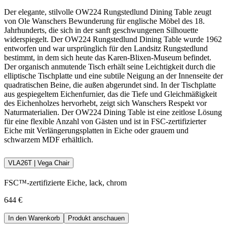
Der elegante, stilvolle OW224 Rungstedlund Dining Table zeugt
von Ole Wanschers Bewunderung für englische Möbel des 18.
Jahrhunderts, die sich in der sanft geschwungenen Silhouette
widerspiegelt. Der OW224 Rungstedlund Dining Table wurde 1962
entworfen und war ursprünglich für den Landsitz Rungstedlund
bestimmt, in dem sich heute das Karen-Blixen-Museum befindet.
Der organisch anmutende Tisch erhält seine Leichtigkeit durch die
elliptische Tischplatte und eine subtile Neigung an der Innenseite der
quadratischen Beine, die außen abgerundet sind. In der Tischplatte
aus gespiegeltem Eichenfurnier, das die Tiefe und Gleichmäßigkeit
des Eichenholzes hervorhebt, zeigt sich Wanschers Respekt vor
Naturmaterialien. Der OW224 Dining Table ist eine zeitlose Lösung
für eine flexible Anzahl von Gästen und ist in FSC-zertifizierter
Eiche mit Verlängerungsplatten in Eiche oder grauem und
schwarzem MDF erhältlich.
VLA26T | Vega Chair
FSC™-zertifizierte Eiche, lack, chrom
644 €
In den Warenkorb
Produkt anschauen