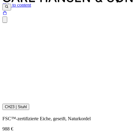
Skip to content
CH23 | Stuhl
Instandhaltungs- und Pflegeanleitung als PDF herunterla
FSC™-zertifizierte Eiche, geseift, Naturkordel
988 €