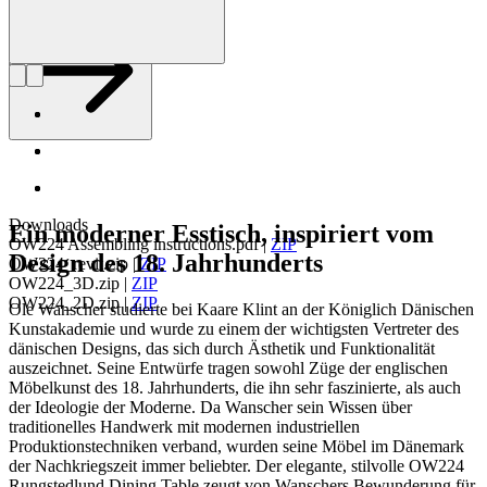
Downloads
Ein moderner Esstisch, inspiriert vom
OW224 Assembling instructions.pdf
|
ZIP
Design des 18. Jahrhunderts
OW224_revit.zip
|
ZIP
OW224_3D.zip
|
ZIP
OW224_2D.zip
|
ZIP
Ole Wanscher studierte bei Kaare Klint an der Königlich Dänischen
Kunstakademie und wurde zu einem der wichtigsten Vertreter des
dänischen Designs, das sich durch Ästhetik und Funktionalität
auszeichnet. Seine Entwürfe tragen sowohl Züge der englischen
Möbelkunst des 18. Jahrhunderts, die ihn sehr faszinierte, als auch
der Ideologie der Moderne. Da Wanscher sein Wissen über
traditionelles Handwerk mit modernen industriellen
Produktionstechniken verband, wurden seine Möbel im Dänemark
der Nachkriegszeit immer beliebter. Der elegante, stilvolle OW224
Rungstedlund Dining Table zeugt von Wanschers Bewunderung für