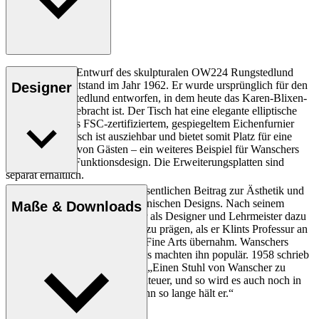
Ole Wanschers Entwurf des skulpturalen OW224 Rungstedlund
Dining Table entstand im Jahr 1962. Er wurde ursprünglich für den
Designer
Landsitz Rungstedlund entworfen, in dem heute das Karen-Blixen-
Museum untergebracht ist. Der Tisch hat eine elegante elliptische
Form und ist aus FSC-zertifiziertem, gespiegeltem Eichenfurnier
gefertigt. Der Tisch ist ausziehbar und bietet somit Platz für eine
flexible Anzahl von Gästen – ein weiteres Beispiel für Wanschers
ausgeklügeltes Funktionsdesign. Die Erweiterungsplatten sind
separat erhältlich.
Ole Wanscher leistete einen wesentlichen Beitrag zur Ästhetik und
Entdecke mehr
Funktionalität des modernen dänischen Designs. Nach seinem
Maße & Downloads
Studium bei Kaare Klint trug er als Designer und Lehrmeister dazu
bei, das dänische Möbeldesign zu prägen, als er Klints Professur an
der Royal Danish Academy of Fine Arts übernahm. Wanschers
klassische und moderne Designs machten ihn populär. 1958 schrieb
die dänische Zeitung Politiken: „Einen Stuhl von Wanscher zu
besitzen, ist jeden Tag ein Abenteuer, und so wird es auch noch in
einigen hundert Jahren sein, denn so lange hält er.“
Profil Ole Wanscher