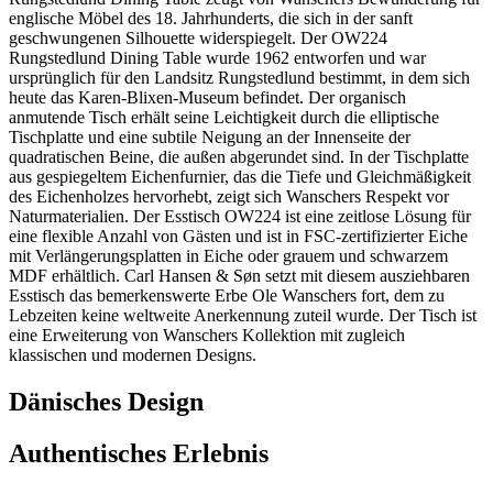
englische Möbel des 18. Jahrhunderts, die sich in der sanft
geschwungenen Silhouette widerspiegelt. Der OW224
Rungstedlund Dining Table wurde 1962 entworfen und war
ursprünglich für den Landsitz Rungstedlund bestimmt, in dem sich
heute das Karen-Blixen-Museum befindet. Der organisch
anmutende Tisch erhält seine Leichtigkeit durch die elliptische
Tischplatte und eine subtile Neigung an der Innenseite der
quadratischen Beine, die außen abgerundet sind. In der Tischplatte
aus gespiegeltem Eichenfurnier, das die Tiefe und Gleichmäßigkeit
des Eichenholzes hervorhebt, zeigt sich Wanschers Respekt vor
Naturmaterialien. Der Esstisch OW224 ist eine zeitlose Lösung für
eine flexible Anzahl von Gästen und ist in FSC-zertifizierter Eiche
mit Verlängerungsplatten in Eiche oder grauem und schwarzem
MDF erhältlich. Carl Hansen & Søn setzt mit diesem ausziehbaren
Esstisch das bemerkenswerte Erbe Ole Wanschers fort, dem zu
Lebzeiten keine weltweite Anerkennung zuteil wurde. Der Tisch ist
eine Erweiterung von Wanschers Kollektion mit zugleich
klassischen und modernen Designs.
Dänisches Design
Authentisches Erlebnis